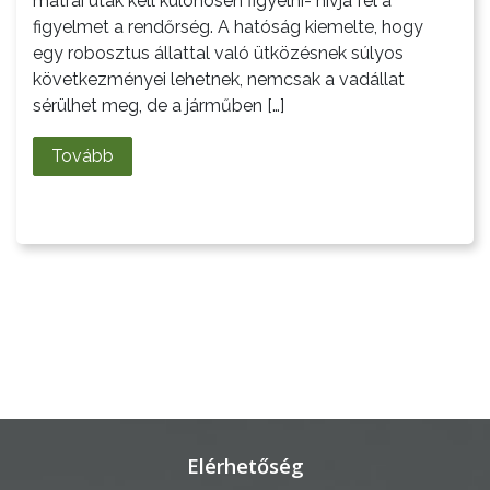
mátrai utak kell különösen figyelni- hívja fel a
figyelmet a rendőrség. A hatóság kiemelte, hogy
LAKOSSÁGI
egy robosztus állattal való ütközésnek súlyos
INFORMÁCIÓK
következményei lehetnek, nemcsak a vadállat
sérülhet meg, de a járműben […]
HASZNOS
Tovább
KVÍZ
A
VÁROS
PÉNZÜGYEI
Elérhetőség
KÖLTSÉGVETÉSI