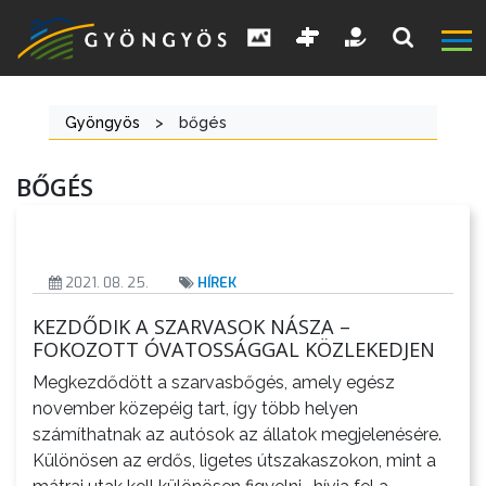
Gyöngyös
>
bőgés
A
BŐGÉS
VÁROS
2021. 08. 25.
HÍREK
KIEMELT
LÁTVÁNYOSSÁGOK
KEZDŐDIK A SZARVASOK NÁSZA –
FOKOZOTT ÓVATOSSÁGGAL KÖZLEKEDJEN
GYÖNGYÖS
Megkezdődött a szarvasbőgés, amely egész
VÁROS
november közepéig tart, így több helyen
ÉRTÉKTÁRA
számíthatnak az autósok az állatok megjelenésére.
Különösen az erdős, ligetes útszakaszokon, mint a
VÁROSUNKRÓL