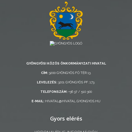
RENDELETEK
AZ
ÉPÜLŐ
VÁROS
GYÖNGYÖSI KÖZÖS ÖNKORMÁNYZATI HIVATAL
CÍM:
3200 GYÖNGYÖS FŐ TÉR 13.
FEJLESZTÉSEK
LEVELEZÉS:
3201 GYÖNGYÖS PF.:173.
TELEFONSZÁM:
+36 37 / 510 300
KÖRNYEZETVÉDELEM
E-MAIL:
HIVATAL@HIVATAL.GYONGYOS.HU
TELEPÜLÉSRENDEZÉS
Gyors elérés
STRATÉGIÁK
ÉS