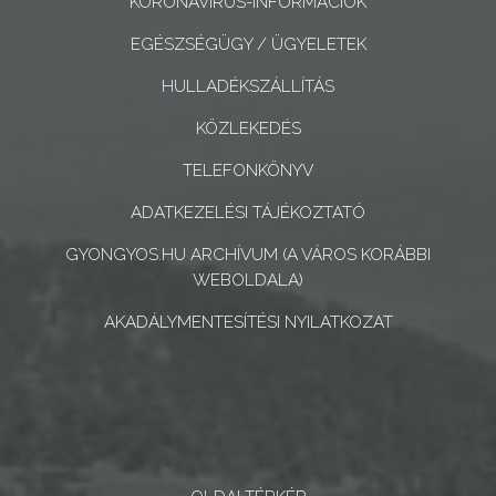
KORONAVÍRUS-INFORMÁCIÓK
KONCEPCIÓK
EGÉSZSÉGÜGY / ÜGYELETEK
BEJELENTŐ
HULLADÉKSZÁLLÍTÁS
KÖZLEKEDÉS
TELEFONKÖNYV
ADATKEZELÉSI TÁJÉKOZTATÓ
VÁROSHÁZA
GYONGYOS.HU ARCHÍVUM (A VÁROS KORÁBBI
WEBOLDALA)
AZ
AKADÁLYMENTESÍTÉSI NYILATKOZAT
ÖNKORMÁNYZAT
A
KÉPVISELŐ-
TESTÜLET