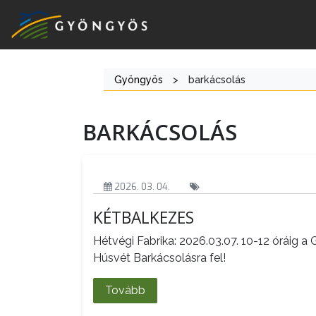
Gyöngyös
>
barkácsolás
A
VÁROS
BARKÁCSOLÁS
KIEMELT
LÁTVÁNYOSSÁGOK
2026. 03. 04.
GYÖNGYÖS
KÉTBALKEZES
VÁROS
ÉRTÉKTÁRA
Hétvégi Fabrika: 2026.03.07. 10-12 óráig 
Húsvét Barkácsolásra fel!
VÁROSUNKRÓL
Tovább
LAKOSSÁGI