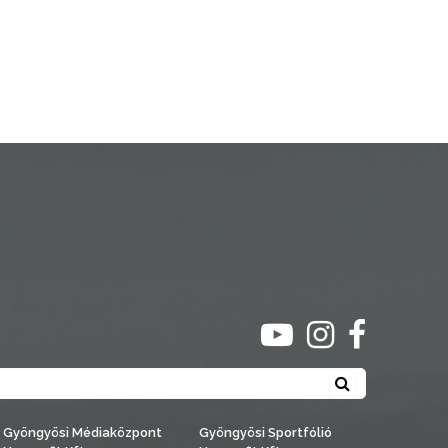
ugrás youtube csato
ugrás instagra
ugrás face
Keresés
Gyöngyösi Médiaközpont
Gyöngyösi Sportfólió