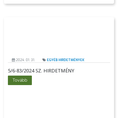
AZ
ÖNKORMÁNYZATI
CÉGEK
ÉS
INTÉZMÉNYEK
NYOMTATVÁNYOK
2024. 01. 31.
EGYÉB HIRDETMÉNYEK
E-
ÜGYINTÉZÉS
5/6-83/2024 SZ. HIRDETMÉNY
Tovább
TESTÜLETI
ANYAGOK
KISTÉRSÉG
GEOTERM-