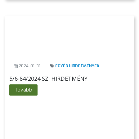
VÁROSHÁZA
AZ
ÖNKORMÁNYZAT
A
2024. 01. 31.
EGYÉB HIRDETMÉNYEK
KÉPVISELŐ-
5/6-84/2024 SZ. HIRDETMÉNY
TESTÜLET
Tovább
A
VÁROSRENDÉSZET
TÁJÉKOZTATÓK
ÁTLÁTHATÓSÁG