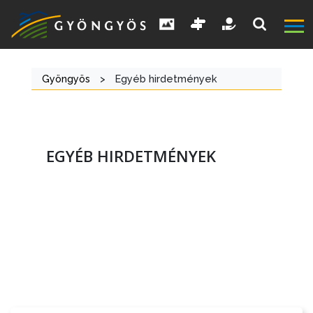
Gyöngyös
>
Egyéb hirdetmények
EGYÉB HIRDETMÉNYEK
A
VÁROS
KIEMELT