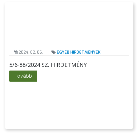
2024. 02. 06.
EGYÉB HIRDETMÉNYEK
A
5/6-88/2024 SZ. HIRDETMÉNY
VÁROS
PÉNZÜGYEI
Tovább
KÖLTSÉGVETÉSI
RENDELETEK