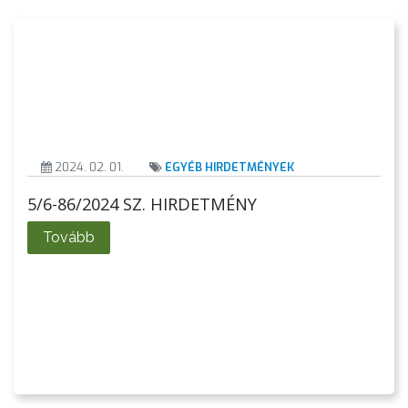
2024. 02. 01.
EGYÉB HIRDETMÉNYEK
5/6-86/2024 SZ. HIRDETMÉNY
AZ
ÉPÜLŐ
Tovább
VÁROS
FEJLESZTÉSEK
KÖRNYEZETVÉDELEM