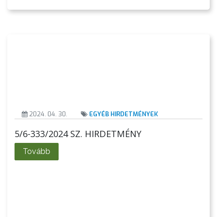
AZ
2024. 04. 30.
EGYÉB HIRDETMÉNYEK
ÉPÜLŐ
5/6-333/2024 SZ. HIRDETMÉNY
VÁROS
Tovább
FEJLESZTÉSEK
KÖRNYEZETVÉDELEM