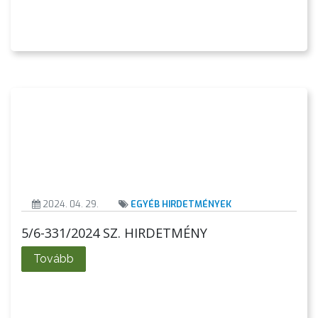
AZ
ÖNKORMÁNYZATI
CÉGEK
ÉS
INTÉZMÉNYEK
NYOMTATVÁNYOK
E-
ÜGYINTÉZÉS
2024. 04. 29.
EGYÉB HIRDETMÉNYEK
TESTÜLETI
5/6-331/2024 SZ. HIRDETMÉNY
ANYAGOK
Tovább
KISTÉRSÉG
GEOTERM-