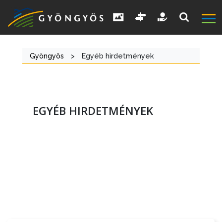
Gyöngyös
>
Egyéb hirdetmények
EGYÉB HIRDETMÉNYEK
A
VÁROS