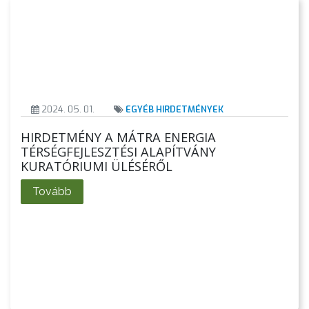
KIEMELT
LÁTVÁNYOSSÁGOK
GYÖNGYÖS
VÁROS
ÉRTÉKTÁRA
2024. 05. 01.
EGYÉB HIRDETMÉNYEK
VÁROSUNKRÓL
HIRDETMÉNY A MÁTRA ENERGIA
TÉRSÉGFEJLESZTÉSI ALAPÍTVÁNY
LAKOSSÁGI
KURATÓRIUMI ÜLÉSÉRŐL
INFORMÁCIÓK
Tovább
HASZNOS
KVÍZ