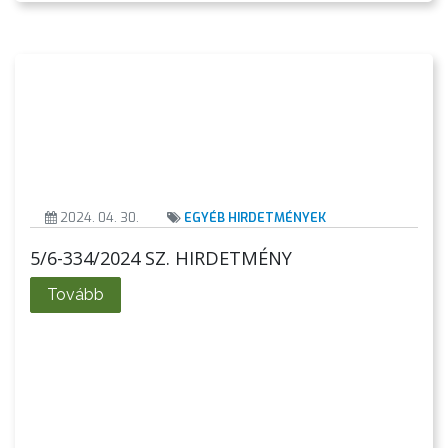
A
2024. 04. 30.
EGYÉB HIRDETMÉNYEK
VÁROS
PÉNZÜGYEI
5/6-334/2024 SZ. HIRDETMÉNY
Tovább
KÖLTSÉGVETÉSI
RENDELETEK