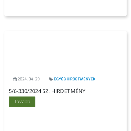
VÁROSHÁZA
AZ
ÖNKORMÁNYZAT
A
KÉPVISELŐ-
TESTÜLET
2024. 04. 29.
EGYÉB HIRDETMÉNYEK
5/6-330/2024 SZ. HIRDETMÉNY
A
VÁROSRENDÉSZET
Tovább
TÁJÉKOZTATÓK
ÁTLÁTHATÓSÁG