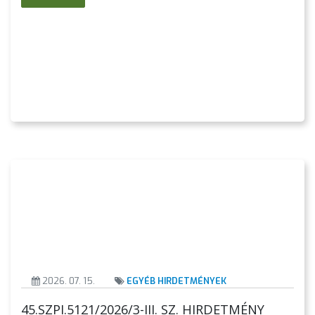
TÁJÉKOZTATÓK
ÁTLÁTHATÓSÁG
AZ
ÖNKORMÁNYZATI
CÉGEK
ÉS
INTÉZMÉNYEK
NYOMTATVÁNYOK
E-
ÜGYINTÉZÉS
TESTÜLETI
2026. 07. 15.
EGYÉB HIRDETMÉNYEK
ANYAGOK
45.SZPI.5121/2026/3-III. SZ. HIRDETMÉNY