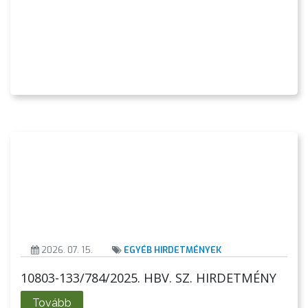
VÁROSHÁZA
AZ
ÖNKORMÁNYZAT
A
KÉPVISELŐ-
TESTÜLET
2026. 07. 15.
EGYÉB HIRDETMÉNYEK
A
10803-133/784/2025. HBV. SZ. HIRDETMÉNY
VÁROSRENDÉSZET
Tovább