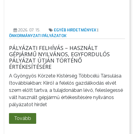
2026. 07. 15.
EGYÉB HIRDETMÉNYEK
|
ÖNKORMÁNYZATI PÁLYÁZATOK
PÁLYÁZATI FELHÍVÁS – HASZNÁLT
GÉPJÁRMŰ NYILVÁNOS, EGYFORDULÓS
PÁLYÁZAT ÚTJÁN TÖRTÉNŐ
ÉRTÉKESÍTÉSÉRE
A Gyöngyös Körzete Kistérség Többcélú Társulása
(továbbiakban: Kiíró) a felelős gazdálkodás elvét
szem előtt tartva, a tulajdonában lévő, feleslegessé
vált használt gépjármű értékesítésére nyilvános
pályázatot hirdet
Tovább