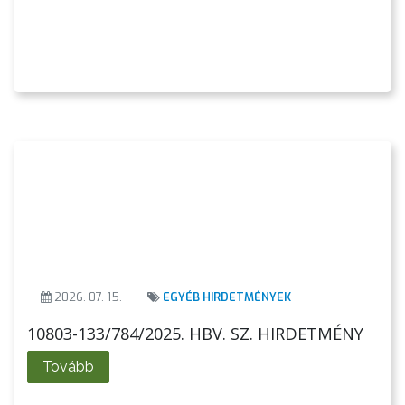
KÖRNYEZETVÉDELEM
TELEPÜLÉSRENDEZÉS
STRATÉGIÁK
ÉS
KONCEPCIÓK
BEJELENTŐ
2026. 07. 15.
EGYÉB HIRDETMÉNYEK
10803-133/784/2025. HBV. SZ. HIRDETMÉNY
Tovább