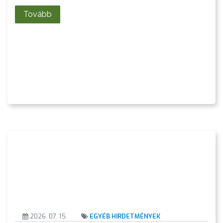
KISTÉRSÉG
Tovább
GEOTERM-
GYÖNGYÖS
2026. 07. 15.
EGYÉB HIRDETMÉNYEK