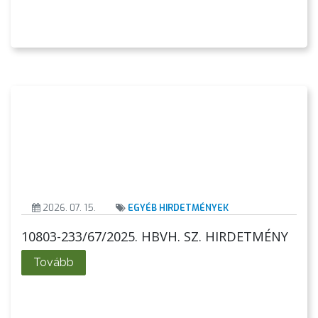
AZ
2026. 07. 15.
EGYÉB HIRDETMÉNYEK
ÉPÜLŐ
VÁROS
10803-233/67/2025. HBVH. SZ. HIRDETMÉNY
Tovább
FEJLESZTÉSEK