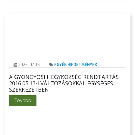
2026. 07. 15.
EGYÉB HIRDETMÉNYEK
A
A GYÖNGYÖSI HEGYKÖZSÉG RENDTARTÁS
VÁROS
2016.05.13-I VÁLTOZÁSOKKAL EGYSÉGES
PÉNZÜGYEI
SZERKEZETBEN
Tovább
KÖLTSÉGVETÉSI
RENDELETEK