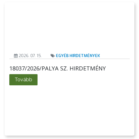
KIEMELT
LÁTVÁNYOSSÁGOK
GYÖNGYÖS
VÁROS
ÉRTÉKTÁRA
2026. 07. 15.
EGYÉB HIRDETMÉNYEK
VÁROSUNKRÓL
18037/2026/PALYA SZ. HIRDETMÉNY
LAKOSSÁGI
Tovább
INFORMÁCIÓK
HASZNOS
KVÍZ