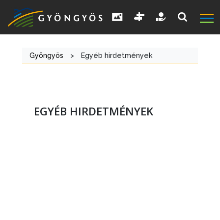
Gyöngyös
>
Egyéb hirdetmények
EGYÉB HIRDETMÉNYEK
A
VÁROS