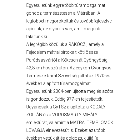
Egyesületünk egyre több túramozgalmat
gondoz, természetesen a Mátrában. A
legtöbbet megörököltük és továbbfejlesztve
ajánljuk, de olyan is van, amit magunk
találtunk ki.
A legrégibb közülük a RÁKÓCZI, amely a
A
Fejedelem mátrai birtokait köti össze
VÁROS
Parádsasvártól a Kékesen át Gyöngyösig,
PÉNZÜGYEI
42,8 km hosszú úton. Az egykori Gyöngyösi
Természetbarát Szövetség által az 1970-es
években alapított túramozgalmat
Egyesületünk 2004-ben újította meg és azóta
KÖLTSÉGVETÉSI
is gondozzuk. Eddig 977-en teljesítették.
RENDELETEK
Ugyancsak a GyTSz alapította a KODÁLY
ZOLTÁN és a VÖRÖSMARTY MIHÁLY
emléktúrát, valamint a MÁTRAI TEMPLOMOK
LOVAGJA elnevezésűt is. Ezeket az utóbbi
években vettük át és dolgoztuk újjá (a