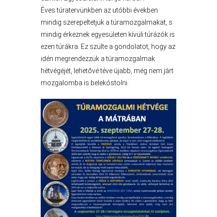
STRATÉGIÁK
Éves túratervünkben az utóbbi években
ÉS
mindig szerepeltetjük a túramozgalmakat, s
KONCEPCIÓK
mindig érkeznek egyesületen kívüli túrázók is
ezen túrákra. Ez szülte a gondolatot, hogy az
BEJELENTŐ
idén megrendezzük a túramozgalmak
hétvégéjét, lehetővé téve újabb, még nem járt
mozgalomba is belekóstolni.
VÁROSHÁZA