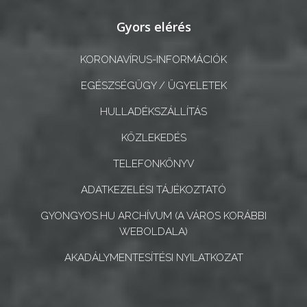
Gyors elérés
KORONAVÍRUS-INFORMÁCIÓK
EGÉSZSÉGÜGY / ÜGYELETEK
HULLADÉKSZÁLLÍTÁS
KÖZLEKEDÉS
TELEFONKÖNYV
ADATKEZELÉSI TÁJÉKOZTATÓ
GYONGYOS.HU ARCHÍVUM (A VÁROS KORÁBBI
WEBOLDALA)
AKADÁLYMENTESÍTÉSI NYILATKOZAT