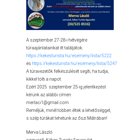
AZ
ÖNKORMÁNYZAT
A
A szeptember 27-28-i hétvégére
KÉPVISELŐ-
túraajánlatainkat itt találjátok.
TESTÜLET
https://kekesturista.hu/esemeny/lista/5222
és
https://kekesturista.hu/esemeny/lista/5247
A
A túravezetők felkészülését segíti, ha tudja,
VÁROSRENDÉSZET
kikkel tölti a napot.
Ezért 2025. szeptember 25-ig jelentkezést
TÁJÉKOZTATÓK
kérünk az alábbi címen:
merlaci1@gmail.com
ÁTLÁTHATÓSÁG
Reméljük, minél többen éltek a lehetőséggel,
s szép túrákat tehetünk az őszi Mátrában!
AZ
ÖNKORMÁNYZATI
Merva László
CÉGEK