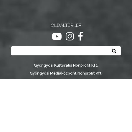
OLDALTÉRKÉP
ugrás youtube csatornára
ugrás instagram csatornár
ugrás facebook-oldalr
Keresés
Keresé
Gyöngyösi Kulturális Nonprofit Kft.
Gyöngyösi Médiaközpont Nonprofit Kft.
Gyöngyösi Sportfólió Nonprofit Kft.
Gyöngyösi Városgondozási Zrt.
Gyöngyösi Várostérség Fejlesztő Nonprofit Kft.
Vachott Sándor Városi Könyvtár
Gyöngyös Város Információs Portál © 2026