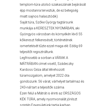
templom-túra utolsó szakaszának bejárását
épp mostanra terveztük, de ez betegség
miatt sajnos halasztódik).
Saját túra, Szőke György tagtársunk
munkája a KERESZTEK NYOMÁBAN, aki
Gyöngyös városban és környékén lévő 55
AZ
kőkereszt felkeresését, történetének
ÉPÜLŐ
ismertetését tűzte ezzel maga elé. Eddig 69
VÁROS
teljesítőt regisztráltunk.
Legfrissebb a sorban a VÁRAK A
MÁTRÁBAN címet viselő, Szádeczky
Kardoss Géza által létrehozott
FEJLESZTÉSEK
túramozgalom, amelyet 2022 óta
gondozunk. 56 várat, várhelyet tartalmaz és
KÖRNYEZETVÉDELEM
243-nál tart a teljesítők száma.
Ezen felül a Mátrát is érinti az ORSZÁGOS
TELEPÜLÉSRENDEZÉS
KÉK TÚRA, amely nyomvonalát jórészt
szintén Egyesületünk tartja karban.