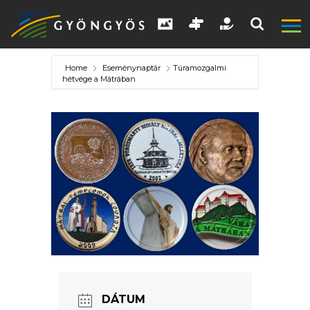
Home
Eseménynaptár
Túramozgalmi
hétvége a Mátrában
A
VÁROS
KIEMELT
DÁTUM