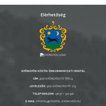
Elérhetőség
GYÖNGYÖSI KÖZÖS ÖNKORMÁNYZATI HIVATAL
CÍM:
3200 GYÖNGYÖS FŐ TÉR 13.
LEVELEZÉS:
3201 GYÖNGYÖS PF.:173.
TELEFONSZÁM:
+36 37 / 510 300
E-MAIL:
HIVATAL@HIVATAL.GYONGYOS.HU