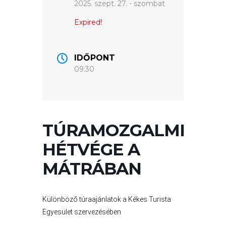
LÁTVÁNYOSSÁGOK
2025. szept. 27. - szombat
Expired!
GYÖNGYÖS
VÁROS
ÉRTÉKTÁRA
IDŐPONT
09:30
VÁROSUNKRÓL
LAKOSSÁGI
INFORMÁCIÓK
TÚRAMOZGALMI
HASZNOS
HÉTVÉGE A
KVÍZ
MÁTRÁBAN
Különböző túraajánlatok a Kékes Turista
Egyesület szervezésében