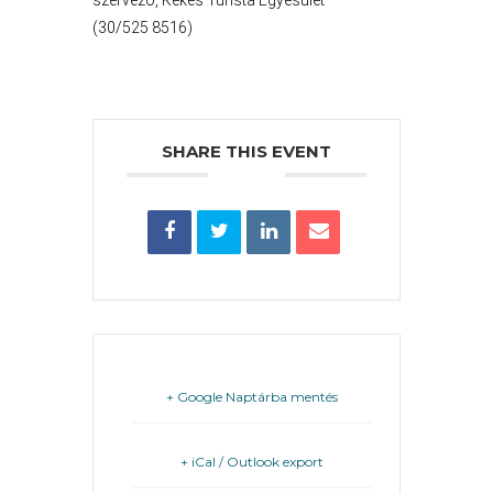
szervező, Kékes Turista Egyesület
ÉS
(30/525 8516)
INTÉZMÉNYEK
NYOMTATVÁNYOK
SHARE THIS EVENT
E-
ÜGYINTÉZÉS
TESTÜLETI
ANYAGOK
KISTÉRSÉG
GEOTERM-
+ Google Naptárba mentés
GYÖNGYÖS
+ iCal / Outlook export