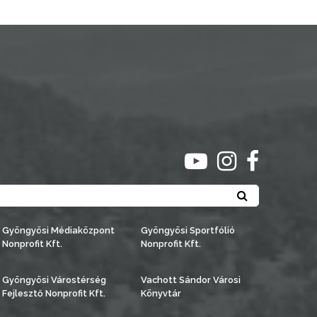
ugrás youtube csato
ugrás instagra
ugrás face
Keresés
Gyöngyösi Médiaközpont
Gyöngyösi Sportfólió
Nonprofit Kft.
Nonprofit Kft.
Gyöngyösi Várostérség
Vachott Sándor Városi
Fejlesztő Nonprofit Kft.
Könyvtár