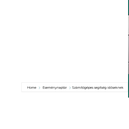
VÁROSUNKRÓL
LAKOSSÁGI
INFORMÁCIÓK
HASZNOS
KVÍZ
Home
Eseménynaptár
Számítógépes segítség időseknek
A
VÁROS
PÉNZÜGYEI