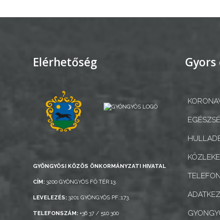
KÉPVISELŐ-
TESTÜLET
A
VÁROSRENDÉSZET
Elérhetőség
Gyors 
TÁJÉKOZTATÓK
KORONAV
ÁTLÁTHATÓSÁG
EGÉSZSÉ
AZ
HULLADÉ
ÖNKORMÁNYZATI
CÉGEK
KÖZLEK
GYÖNGYÖSI KÖZÖS ÖNKORMÁNYZATI HIVATAL
ÉS
TELEFO
INTÉZMÉNYEK
CÍM:
3200 GYÖNGYÖS FŐ TÉR 13.
ADATKEZ
LEVELEZÉS:
3201 GYÖNGYÖS PF.:173.
NYOMTATVÁNYOK
GYONGYO
TELEFONSZÁM:
+36 37 / 510 300