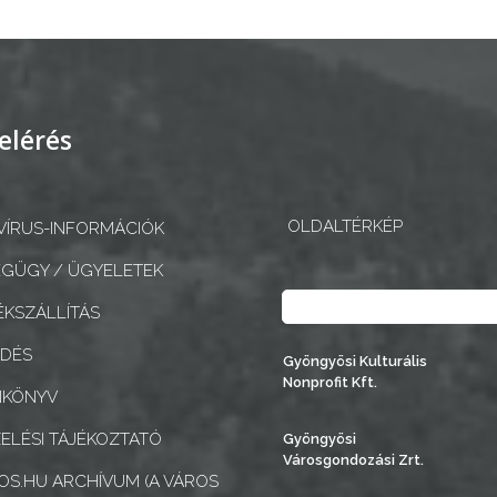
elérés
OLDALTÉRKÉP
ÍRUS-INFORMÁCIÓK
GÜGY / ÜGYELETEK
Keresés
KSZÁLLÍTÁS
EDÉS
Gyöngyösi Kulturális
Nonprofit Kft.
NKÖNYV
ELÉSI TÁJÉKOZTATÓ
Gyöngyösi
Városgondozási Zrt.
S.HU ARCHÍVUM (A VÁROS