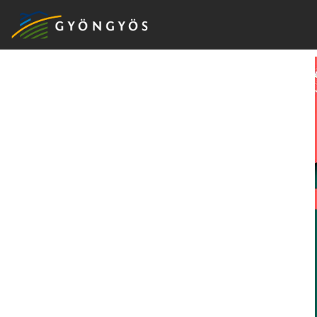
A
VÁROS
KIEMELT
LÁTVÁNYOSSÁGOK
GYÖNGYÖS
VÁROS
ÉRTÉKTÁRA