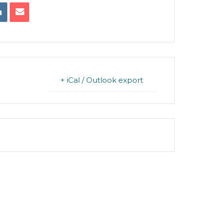
+ iCal / Outlook export
FINISHED.