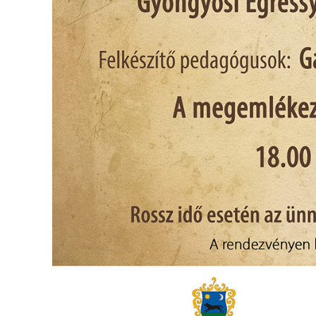
FEJLESZTÉSEK
KÖRNYEZETVÉDELEM
TELEPÜLÉSRENDEZÉS
STRATÉGIÁK
ÉS
KONCEPCIÓK
BEJELENTŐ