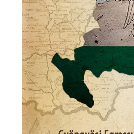
VÁROS
PÉNZÜGYEI
KÖLTSÉGVETÉSI
RENDELETEK
AZ
ÉPÜLŐ
VÁROS