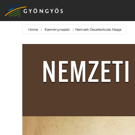
Home
Eseménynaptár
Nemzeti Összetartozás Napja
A
VÁROS
KIEMELT
LÁTVÁNYOSSÁGOK
GYÖNGYÖS
VÁROS