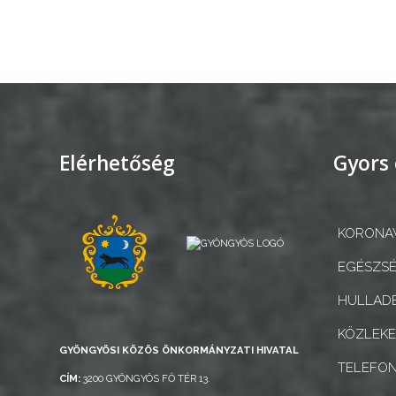
GYÖNGYÖS
Elérhetőség
Gyors 
KORONAV
EGÉSZSÉ
HULLADÉ
KÖZLEK
GYÖNGYÖSI KÖZÖS ÖNKORMÁNYZATI HIVATAL
TELEFO
CÍM:
3200 GYÖNGYÖS FŐ TÉR 13.