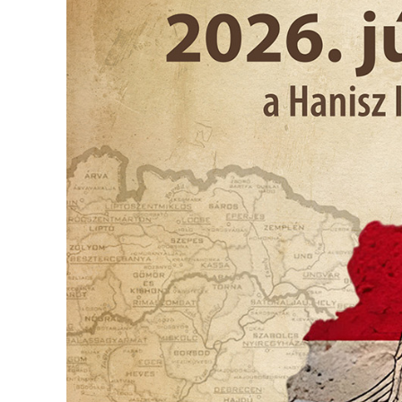
ÉRTÉKTÁRA
VÁROSUNKRÓL
LAKOSSÁGI
INFORMÁCIÓK
HASZNOS
KVÍZ
A