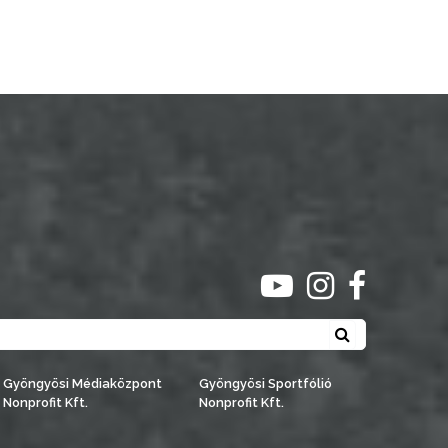
ugrás youtube csato
ugrás instagra
ugrás face
Keresés
Gyöngyösi Médiaközpont
Gyöngyösi Sportfólió
Nonprofit Kft.
Nonprofit Kft.