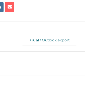
+ iCal / Outlook export
FINISHED.