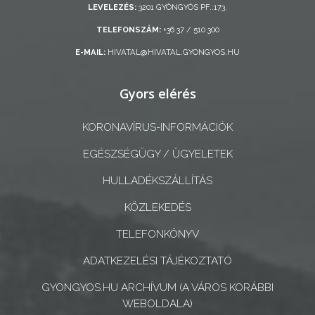
AZ
LEVELEZÉS:
3201 GYÖNGYÖS PF.:173.
ÖNKORMÁNYZAT
TELEFONSZÁM:
+36 37 / 510 300
E-MAIL:
HIVATAL@HIVATAL.GYONGYOS.HU
A
KÉPVISELŐ-
Gyors elérés
TESTÜLET
A
KORONAVÍRUS-INFORMÁCIÓK
VÁROSRENDÉSZET
EGÉSZSÉGÜGY / ÜGYELETEK
TÁJÉKOZTATÓK
HULLADÉKSZÁLLÍTÁS
KÖZLEKEDÉS
ÁTLÁTHATÓSÁG
TELEFONKÖNYV
AZ
ADATKEZELÉSI TÁJÉKOZTATÓ
ÖNKORMÁNYZATI
CÉGEK
GYONGYOS.HU ARCHÍVUM (A VÁROS KORÁBBI
ÉS
WEBOLDALA)