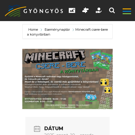
Home
Eseménynaptár
Minecraft csere-bere
a konyvtárban
A
VÁROS
KIEMELT
LÁTVÁNYOSSÁGOK
GYÖNGYÖS
VÁROS
DÁTUM
ÉRTÉKTÁRA