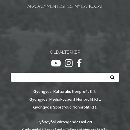
INTÉZMÉNYEK
AKADÁLYMENTESÍTÉSI NYILATKOZAT
NYOMTATVÁNYOK
E-
ÜGYINTÉZÉS
OLDALTÉRKÉP
TESTÜLETI
ANYAGOK
ugrás youtube csatornára
ugrás instagram csatornár
ugrás facebook-oldalr
Keresés
KISTÉRSÉG
Keresé
GEOTERM-
Gyöngyösi Kulturális Nonprofit Kft.
GYÖNGYÖS
Gyöngyösi Médiaközpont Nonprofit Kft.
Gyöngyösi Sportfólió Nonprofit Kft.
Gyöngyösi Városgondozási Zrt.
Gyöngyösi Várostérség Fejlesztő Nonprofit Kft.