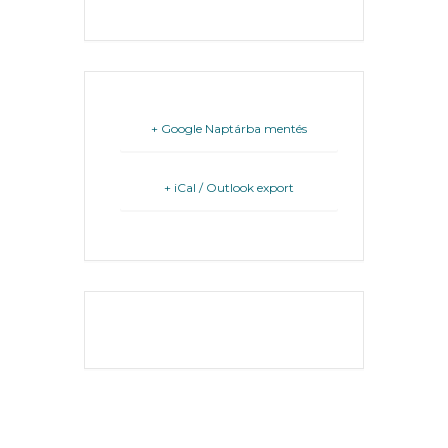
KÖLTSÉGVETÉSI
RENDELETEK
+ Google Naptárba mentés
+ iCal / Outlook export
AZ
ÉPÜLŐ
THE EVENT IS
VÁROS
FINISHED.
FEJLESZTÉSEK
KÖRNYEZETVÉDELEM