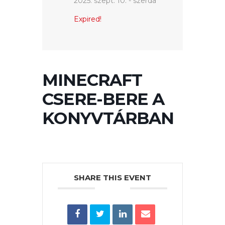
2025. szept. 10. - szerda
VÁROSUNKRÓL
Expired!
LAKOSSÁGI
INFORMÁCIÓK
MINECRAFT
HASZNOS
CSERE-BERE A
KVÍZ
KONYVTÁRBAN
SHARE THIS EVENT
A
VÁROS
PÉNZÜGYEI