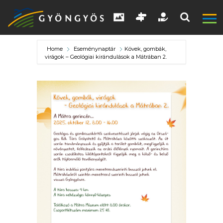
Home
Eseménynaptár
Kövek, gombák,
virágok – Geológiai kirándulások a Mátrában 2.
A
VÁROS
KIEMELT
LÁTVÁNYOSSÁGOK
GYÖNGYÖS
VÁROS