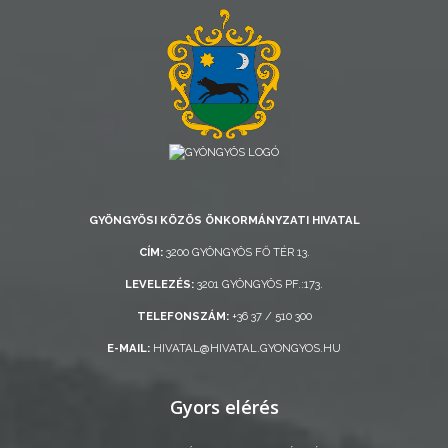
ÁTLÁTHATÓSÁG
AZ
ÖNKORMÁNYZATI
CÉGEK
ÉS
INTÉZMÉNYEK
NYOMTATVÁNYOK
GYÖNGYÖSI KÖZÖS ÖNKORMÁNYZATI HIVATAL
CÍM:
3200 GYÖNGYÖS FŐ TÉR 13.
E-
LEVELEZÉS:
3201 GYÖNGYÖS PF.:173.
ÜGYINTÉZÉS
TELEFONSZÁM:
+36 37 / 510 300
TESTÜLETI
E-MAIL:
HIVATAL@HIVATAL.GYONGYOS.HU
ANYAGOK
Gyors elérés
KISTÉRSÉG