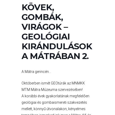
A
KÖVEK,
VÁROS
GOMBÁK,
PÉNZÜGYEI
VIRÁGOK –
GEOLÓGIAI
KÖLTSÉGVETÉSI
KIRÁNDULÁSOK
RENDELETEK
A MÁTRÁBAN 2.
A Mátra gerincén…
Októberben ismét GEOtúrák az MNMKK
MTM Mátra Múzeuma szervezésében!
A korábbi évek gyakorlatának megfelelően
AZ
geológiai és gombaismereti szakvezetés
ÉPÜLŐ
mellett, könnyű útvonalakon, kényelmes
VÁROS