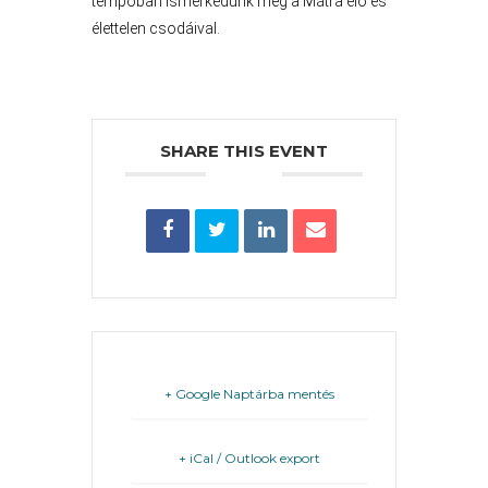
tempóban ismerkedünk meg a Mátra élő és
élettelen csodáival.
FEJLESZTÉSEK
KÖRNYEZETVÉDELEM
SHARE THIS EVENT
TELEPÜLÉSRENDEZÉS
STRATÉGIÁK
ÉS
KONCEPCIÓK
BEJELENTŐ
+ Google Naptárba mentés
+ iCal / Outlook export