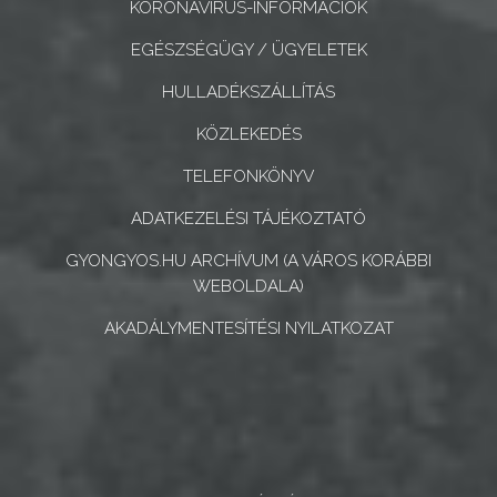
KORONAVÍRUS-INFORMÁCIÓK
GEOTERM-
EGÉSZSÉGÜGY / ÜGYELETEK
GYÖNGYÖS
HULLADÉKSZÁLLÍTÁS
KÖZLEKEDÉS
TELEFONKÖNYV
ADATKEZELÉSI TÁJÉKOZTATÓ
GYONGYOS.HU ARCHÍVUM (A VÁROS KORÁBBI
WEBOLDALA)
AKADÁLYMENTESÍTÉSI NYILATKOZAT