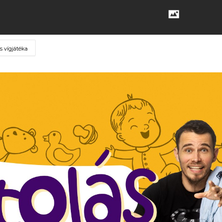
s vígjátéka