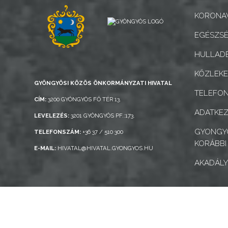
NYOMTATVÁNYOK
KORONAV
EGÉSZSÉ
E-
ÜGYINTÉZÉS
HULLADÉ
KÖZLEK
TESTÜLETI
GYÖNGYÖSI KÖZÖS ÖNKORMÁNYZATI HIVATAL
ANYAGOK
TELEFO
CÍM:
3200 GYÖNGYÖS FŐ TÉR 13.
ADATKEZ
KISTÉRSÉG
LEVELEZÉS:
3201 GYÖNGYÖS PF.:173.
GYONGYO
TELEFONSZÁM:
+36 37 / 510 300
GEOTERM-
KORÁBBI
E-MAIL:
HIVATAL@HIVATAL.GYONGYOS.HU
GYÖNGYÖS
AKADÁLY
Gyöngyös Város Információs Portál © 2026