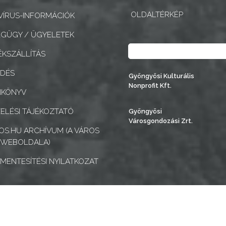
OLDALTÉRKÉP
ÍRUS-INFORMÁCIÓK
GÜGY / ÜGYELETEK
Keresés
KSZÁLLÍTÁS
EDÉS
Gyöngyösi Kulturális
Nonprofit Kft.
NKÖNYV
ELÉSI TÁJÉKOZTATÓ
Gyöngyösi
Városgondozási Zrt.
S.HU ARCHÍVUM (A VÁROS
 WEBOLDALA)
MENTESÍTÉSI NYILATKOZAT
k