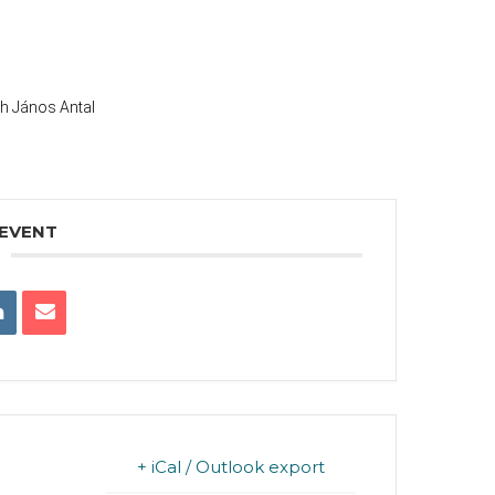
th János Antal
 EVENT
+ iCal / Outlook export