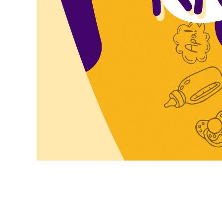
VÁROSUNKRÓL
LAKOSSÁGI
INFORMÁCIÓK
HASZNOS
KVÍZ
A
VÁROS
PÉNZÜGYEI