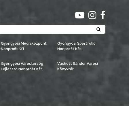
ugrás youtube csato
ugrás instagra
ugrás face
Keresés
Gyöngyösi Médiaközpont
Gyöngyösi Sportfólió
Nonprofit Kft.
Nonprofit Kft.
Gyöngyösi Várostérség
Vachott Sándor Városi
Fejlesztő Nonprofit Kft.
Könyvtár
észítette:
Gyöngyösi TV
, az
AB Holding Kft
-vel együttműködésben