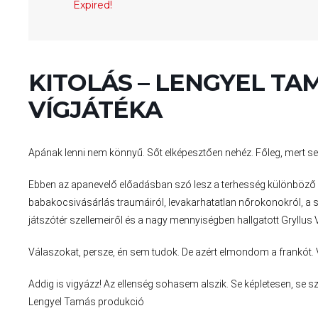
Expired!
KITOLÁS – LENGYEL TA
VÍGJÁTÉKA
Apának lenni nem könnyű. Sőt elképesztően nehéz. Főleg, mert se
Ebben az apanevelő előadásban szó lesz a terhesség különböző f
babakocsivásárlás traumáiról, levakarhatatlan nőrokonokról, a s
játszótér szellemeiről és a nagy mennyiségben hallgatott Gryllus
Válaszokat, persze, én sem tudok. De azért elmondom a frankót. 
Addig is vigyázz! Az ellenség sohasem alszik. Se képletesen, se sz
Lengyel Tamás produkció