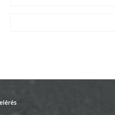
THE EVENT IS 
elérés