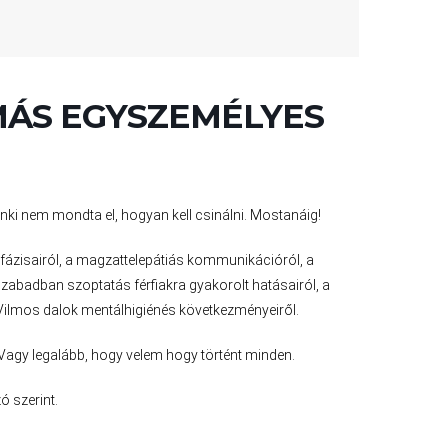
MÁS EGYSZEMÉLYES
nki nem mondta el, hogyan kell csinálni. Mostanáig!
ázisairól, a magzattelepátiás kommunikációról, a
zabadban szoptatás férfiakra gyakorolt hatásairól, a
 Vilmos dalok mentálhigiénés következményeiről.
Vagy legalább, hogy velem hogy történt minden.
ó szerint.