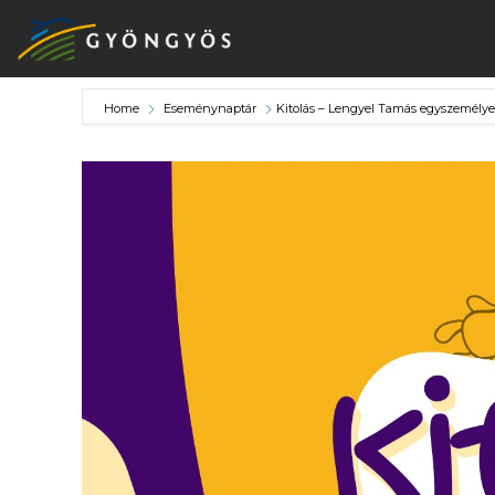
Home
Eseménynaptár
Kitolás – Lengyel Tamás egyszemélye
A
VÁROS
KIEMELT
LÁTVÁNYOSSÁGOK
GYÖNGYÖS
VÁROS
ÉRTÉKTÁRA