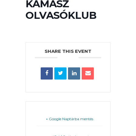
KAMASZ
PÉNZÜGYEI
OLVASÓKLUB
KÖLTSÉGVETÉSI
RENDELETEK
SHARE THIS EVENT
AZ
ÉPÜLŐ
VÁROS
+ Google Naptárba mentés
FEJLESZTÉSEK