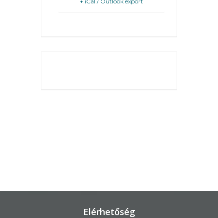
+ iCal / Outlook export
KÖRNYEZETVÉDELEM
TELEPÜLÉSRENDEZÉS
THE EVENT IS
STRATÉGIÁK
FINISHED.
ÉS
KONCEPCIÓK
BEJELENTŐ
Elérhetőség
VÁROSHÁZA