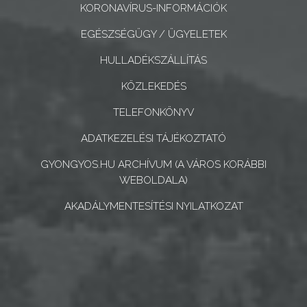
KORONAVÍRUS-INFORMÁCIÓK
CÉGEK
ÉS
EGÉSZSÉGÜGY / ÜGYELETEK
INTÉZMÉNYEK
HULLADÉKSZÁLLÍTÁS
NYOMTATVÁNYOK
KÖZLEKEDÉS
TELEFONKÖNYV
E-
ÜGYINTÉZÉS
ADATKEZELÉSI TÁJÉKOZTATÓ
GYONGYOS.HU ARCHÍVUM (A VÁROS KORÁBBI
TESTÜLETI
WEBOLDALA)
ANYAGOK
AKADÁLYMENTESÍTÉSI NYILATKOZAT
KISTÉRSÉG
GEOTERM-
GYÖNGYÖS