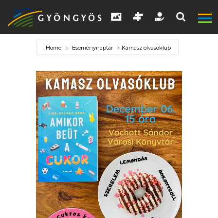
Home
Eseménynaptár
Kamasz olvasóklub
A
VÁROS
KIEMELT
LÁTVÁNYOSSÁGOK
GYÖNGYÖS
VÁROS
ÉRTÉKTÁRA