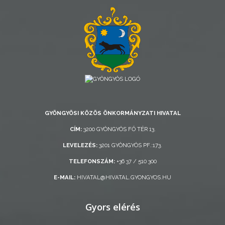
AZ
ÖNKORMÁNYZAT
A
KÉPVISELŐ-
TESTÜLET
GYÖNGYÖSI KÖZÖS ÖNKORMÁNYZATI HIVATAL
A
CÍM:
3200 GYÖNGYÖS FŐ TÉR 13.
VÁROSRENDÉSZET
LEVELEZÉS:
3201 GYÖNGYÖS PF.:173.
TÁJÉKOZTATÓK
TELEFONSZÁM:
+36 37 / 510 300
E-MAIL:
HIVATAL@HIVATAL.GYONGYOS.HU
ÁTLÁTHATÓSÁG
Gyors elérés
AZ
ÖNKORMÁNYZATI