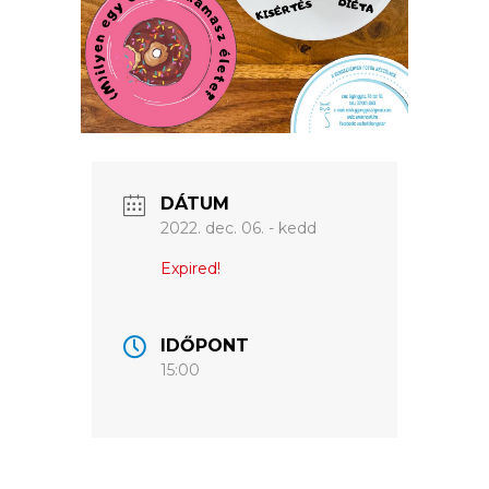
VÁROSUNKRÓL
LAKOSSÁGI
INFORMÁCIÓK
HASZNOS
DÁTUM
2022. dec. 06. - kedd
KVÍZ
Expired!
IDŐPONT
15:00
A
VÁROS