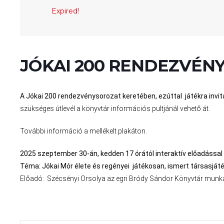
Expired!
JÓKAI 200 RENDEZVÉN
A Jókai 200 rendezvénysorozat keretében, ezúttal játékra invit
szükséges útlevél a könyvtár információs pultjánál vehető át.
További információ a mellékelt plakáton.
2025 szeptember 30-án, kedden 17 órától interaktív előadással 
Téma: Jókai Mór élete és regényei játékosan, ismert társasjá
Előadó: Szécsényi Orsolya az egri Bródy Sándor Könyvtár munk