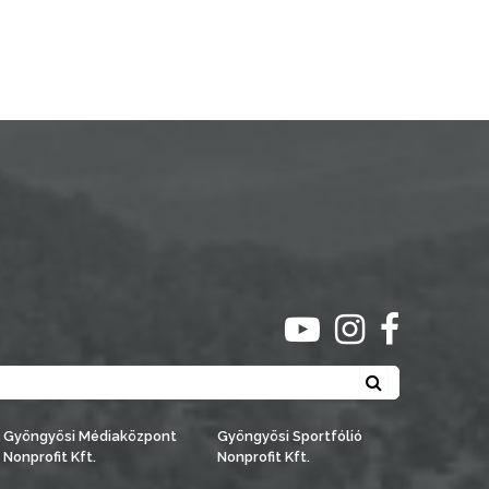
ugrás youtube csato
ugrás instagra
ugrás face
Keresés
Gyöngyösi Médiaközpont
Gyöngyösi Sportfólió
Nonprofit Kft.
Nonprofit Kft.