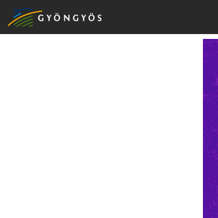
A
VÁROS
KIEMELT
LÁTVÁNYOSSÁGOK
GYÖNGYÖS
VÁROS
ÉRTÉKTÁRA