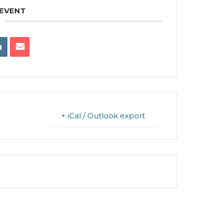
 EVENT
+ iCal / Outlook export
FINISHED.