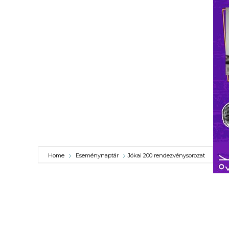
VÁROSUNKRÓL
LAKOSSÁGI
INFORMÁCIÓK
HASZNOS
KVÍZ
Home
Eseménynaptár
Jókai 200 rendezvénysorozat
A
VÁROS
PÉNZÜGYEI