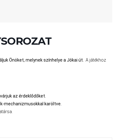
YSOROZAT
áljuk Önöket, melynek színhelye a Jókai út.
A játékhoz
várjuk az érdeklődőket.
ték-mechanizmusokkal karöltve.
atársa.