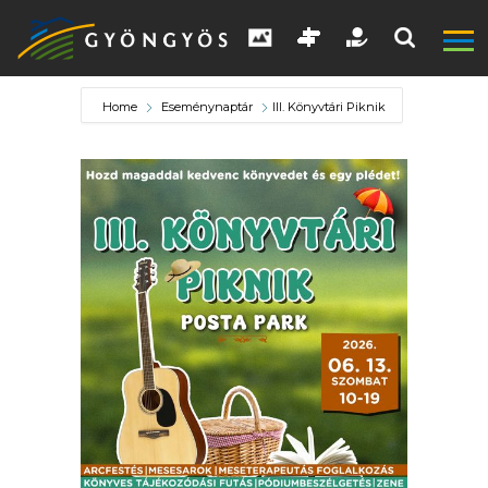
Home
Eseménynaptár
III. Könyvtári Piknik
A
VÁROS
KIEMELT
LÁTVÁNYOSSÁGOK
GYÖNGYÖS
VÁROS