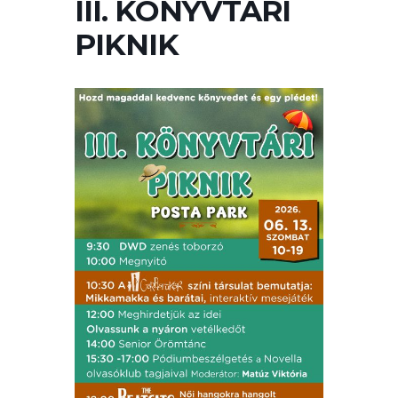
III. KÖNYVTÁRI
A
VÁROS
PIKNIK
PÉNZÜGYEI
KÖLTSÉGVETÉSI
RENDELETEK
AZ
ÉPÜLŐ
VÁROS