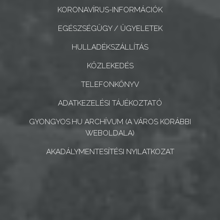
KORONAVÍRUS-INFORMÁCIÓK
GEOTERM-
GYÖNGYÖS
EGÉSZSÉGÜGY / ÜGYELETEK
HULLADÉKSZÁLLÍTÁS
KÖZLEKEDÉS
TELEFONKÖNYV
ADATKEZELÉSI TÁJÉKOZTATÓ
GYONGYOS.HU ARCHÍVUM (A VÁROS KORÁBBI
WEBOLDALA)
AKADÁLYMENTESÍTÉSI NYILATKOZAT