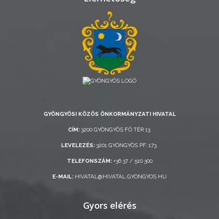
ÁTLÁTHATÓSÁG
AZ
ÖNKORMÁNYZATI
CÉGEK
ÉS
INTÉZMÉNYEK
NYOMTATVÁNYOK
GYÖNGYÖSI KÖZÖS ÖNKORMÁNYZATI HIVATAL
CÍM:
3200 GYÖNGYÖS FŐ TÉR 13.
E-
LEVELEZÉS:
3201 GYÖNGYÖS PF.:173.
ÜGYINTÉZÉS
TELEFONSZÁM:
+36 37 / 510 300
TESTÜLETI
E-MAIL:
HIVATAL@HIVATAL.GYONGYOS.HU
ANYAGOK
Gyors elérés
KISTÉRSÉG