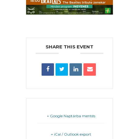
FEJLESZTÉSEK
KÖRNYEZETVÉDELEM
SHARE THIS EVENT
TELEPÜLÉSRENDEZÉS
STRATÉGIÁK
ÉS
KONCEPCIÓK
BEJELENTŐ
+ Google Naptárba mentés
+ iCal / Outlook export