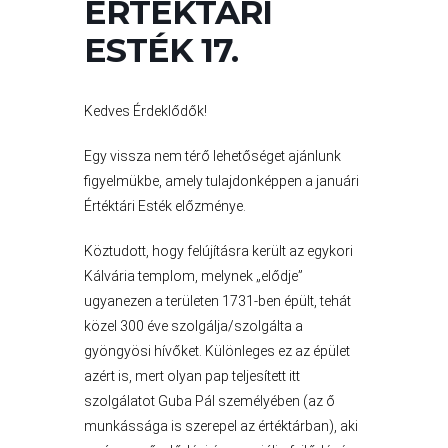
ÉRTÉKTÁRI
ESTÉK 17.
A
VÁROS
Kedves Érdeklődők!
PÉNZÜGYEI
Egy vissza nem térő lehetőséget ajánlunk
figyelmükbe, amely tulajdonképpen a januári
Értéktári Esték előzménye.
KÖLTSÉGVETÉSI
Köztudott, hogy felújításra került az egykori
RENDELETEK
Kálvária templom, melynek „elődje”
ugyanezen a területen 1731-ben épült, tehát
közel 300 éve szolgálja/szolgálta a
gyöngyösi hívőket. Különleges ez az épület
azért is, mert olyan pap teljesített itt
szolgálatot Guba Pál személyében (az ő
munkássága is szerepel az értéktárban), aki