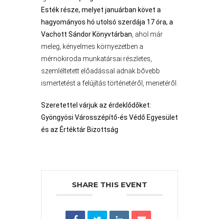
Esték része, melyet januárban követ a
hagyományos hó utolsó szerdája 17 óra, a
Vachott Sándor Könyvtárban
, ahol már
meleg, kényelmes környezetben a
mérnökiroda munkatársai részletes,
szemléltetett előadással adnak bővebb
ismertetést a felújítás történetéről, menetéről.
Szeretettel várjuk az érdeklődőket:
VÁROSHÁZA
Gyöngyösi Városszépítő-és Védő Egyesület
és az Értéktár Bizottság
AZ
ÖNKORMÁNYZAT
SHARE THIS EVENT
A
KÉPVISELŐ-