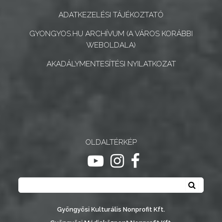
ADATKEZELÉSI TÁJÉKOZTATÓ
GYONGYOS.HU ARCHÍVUM (A VÁROS KORÁBBI
WEBOLDALA)
AKADÁLYMENTESÍTÉSI NYILATKOZAT
OLDALTÉRKÉP
ugrás youtube csatornára
ugrás instagram csatornár
ugrás facebook-oldalr
Keresés
Keresé
Gyöngyösi Kulturális Nonprofit Kft.