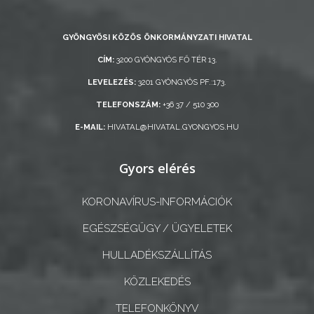
GYÖNGYÖSI KÖZÖS ÖNKORMÁNYZATI HIVATAL
CÍM:
3200 GYÖNGYÖS FŐ TÉR 13.
LEVELEZÉS:
3201 GYÖNGYÖS PF.:173.
TELEFONSZÁM:
+36 37 / 510 300
E-MAIL:
HIVATAL@HIVATAL.GYONGYOS.HU
Gyors elérés
KORONAVÍRUS-INFORMÁCIÓK
EGÉSZSÉGÜGY / ÜGYELETEK
HULLADÉKSZÁLLÍTÁS
KÖZLEKEDÉS
TELEFONKÖNYV