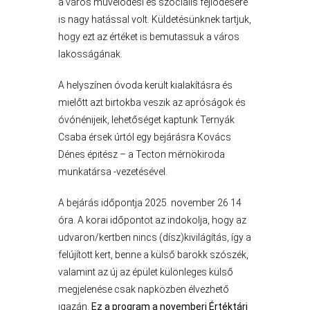
a város művelődési és szociális fejlődésére
is nagy hatással volt. Küldetésünknek tartjuk,
AZ
hogy ezt az értéket is bemutassuk a város
ÉPÜLŐ
lakosságának.
VÁROS
A helyszínen óvoda került kialakításra és
mielőtt azt birtokba veszik az apróságok és
óvónénijeik, lehetőséget kaptunk Ternyák
FEJLESZTÉSEK
Csaba érsek úrtól egy bejárásra Kovács
Dénes épitész – a Tecton mérnökiroda
KÖRNYEZETVÉDELEM
munkatársa -vezetésével.
TELEPÜLÉSRENDEZÉS
A bejárás időpontja 2025. november 26 14
óra. A korai időpontot az indokolja, hogy az
STRATÉGIÁK
udvaron/kertben nincs (dísz)kivilágítás, így a
ÉS
felújított kert, benne a külső barokk szószék,
KONCEPCIÓK
valamint az új az épület különleges külső
megjelenése csak napközben élvezhető
BEJELENTŐ
igazán.
Ez a program a novemberi Értéktári