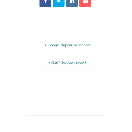
TESTÜLET
A
VÁROSRENDÉSZET
TÁJÉKOZTATÓK
+ Google Naptárba mentés
ÁTLÁTHATÓSÁG
+ iCal / Outlook export
AZ
ÖNKORMÁNYZATI
CÉGEK
ÉS
INTÉZMÉNYEK
THE EVENT IS
FINISHED.
NYOMTATVÁNYOK
E-