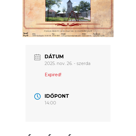
GYÖNGYÖS
VÁROS
ÉRTÉKTÁRA
VÁROSUNKRÓL
LAKOSSÁGI
DÁTUM
INFORMÁCIÓK
2025. nov. 26. - szerda
HASZNOS
Expired!
KVÍZ
IDŐPONT
14:00