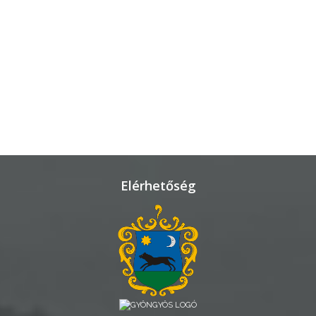
ÜGYINTÉZÉS
TESTÜLETI
ANYAGOK
KISTÉRSÉG
GEOTERM-
GYÖNGYÖS
Elérhetőség