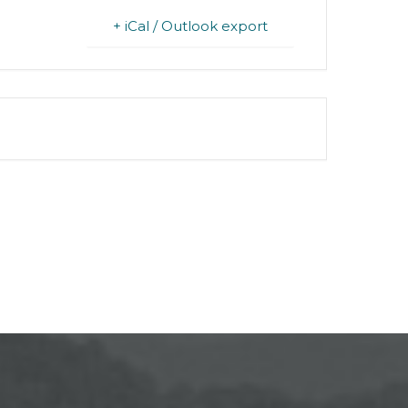
+ iCal / Outlook export
FINISHED.