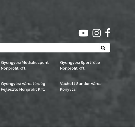
ugrás youtube csato
ugrás instagra
ugrás face
Keresés
Gyöngyösi Médiaközpont
Gyöngyösi Sportfólió
Nonprofit Kft.
Nonprofit Kft.
Gyöngyösi Várostérség
Vachott Sándor Városi
Fejlesztő Nonprofit Kft.
Könyvtár
észítette:
Gyöngyösi TV
, az
AB Holding Kft
-vel együttműködésben