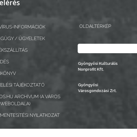
elérés
OLDALTÉRKÉP
ÍRUS-INFORMÁCIÓK
GÜGY / ÜGYELETEK
Keresés
KSZÁLLÍTÁS
EDÉS
Gyöngyösi Kulturális
Nonprofit Kft.
NKÖNYV
ELÉSI TÁJÉKOZTATÓ
Gyöngyösi
Városgondozási Zrt.
S.HU ARCHÍVUM (A VÁROS
 WEBOLDALA)
MENTESÍTÉSI NYILATKOZAT
k