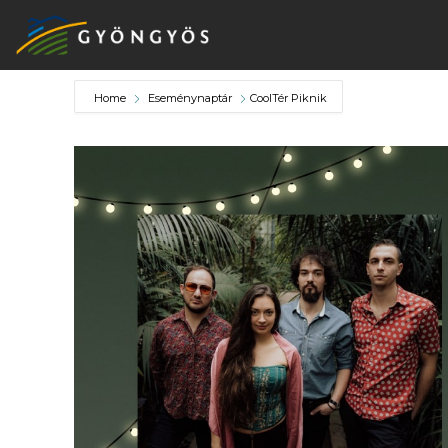
Home
Eseménynaptár
CoolTér Piknik
A
VÁROS
KIEMELT
LÁTVÁNYOSSÁGOK
GYÖNGYÖS
VÁROS
ÉRTÉKTÁRA