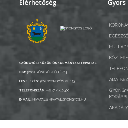
Elérhetőség
Gyors 
NYOMTATVÁNYOK
KORONAV
E-
ÜGYINTÉZÉS
EGÉSZSÉ
HULLADÉ
TESTÜLETI
ANYAGOK
KÖZLEK
GYÖNGYÖSI KÖZÖS ÖNKORMÁNYZATI HIVATAL
TELEFO
KISTÉRSÉG
CÍM:
3200 GYÖNGYÖS FŐ TÉR 13.
ADATKEZ
LEVELEZÉS:
3201 GYÖNGYÖS PF.:173.
GEOTERM-
GYONGYO
GYÖNGYÖS
TELEFONSZÁM:
+36 37 / 510 300
KORÁBBI
E-MAIL:
HIVATAL@HIVATAL.GYONGYOS.HU
AKADÁLY
Gyöngyös Város Információs Portál © 2026