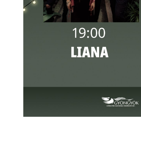
VÁROSUNKRÓL
LAKOSSÁGI
INFORMÁCIÓK
HASZNOS
KVÍZ
A
VÁROS
PÉNZÜGYEI