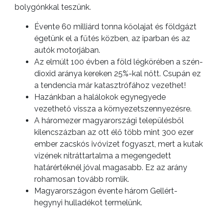
bolygónkkal teszünk.
Évente 60 milliárd tonna kőolajat és földgázt
égetünk el a fűtés közben, az iparban és az
autók motorjában.
Az elmúlt 100 évben a föld légkörében a szén-
dioxid aránya kereken 25%-kal nőtt. Csupán ez
a tendencia már katasztrófához vezethet!
Hazánkban a halálokok egynegyede
vezethető vissza a környezetszennyezésre.
A háromezer magyarországi településből
kilencszázban az ott élő több mint 300 ezer
ember zacskós ivóvizet fogyaszt, mert a kutak
vizének nitráttartalma a megengedett
határértéknél jóval magasabb. Ez az arány
rohamosan tovább romlik.
Magyarországon évente három Gellért-
hegynyi hulladékot termelünk.