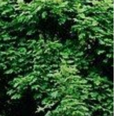
GYÖNGYÖS
VÁROS
ÉRTÉKTÁRA
VÁROSUNKRÓL
LAKOSSÁGI
INFORMÁCIÓK
HASZNOS
KVÍZ