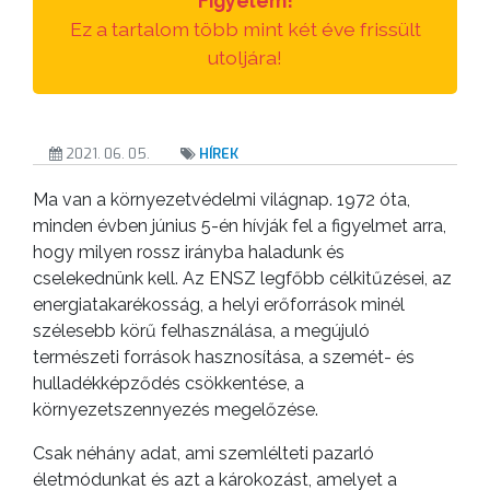
Figyelem!
Ez a tartalom több mint két éve frissült
utoljára!
2021. 06. 05.
HÍREK
Ma van a környezetvédelmi világnap. 1972 óta,
minden évben június 5-én hívják fel a figyelmet arra,
hogy milyen rossz irányba haladunk és
cselekednünk kell. Az ENSZ legfőbb célkitűzései, az
energiatakarékosság, a helyi erőforrások minél
szélesebb körű felhasználása, a megújuló
természeti források hasznosítása, a szemét- és
hulladékképződés csökkentése, a
környezetszennyezés megelőzése.
Csak néhány adat, ami szemlélteti pazarló
életmódunkat és azt a károkozást, amelyet a