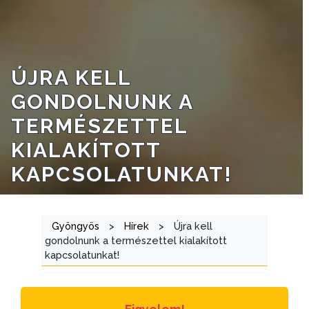
NYOMTATVÁNYOK
E-
ÚJRA KELL
ÜGYINTÉZÉS
GONDOLNUNK A
TESTÜLETI
TERMÉSZETTEL
ANYAGOK
KIALAKÍTOTT
KISTÉRSÉG
KAPCSOLATUNKAT!
GEOTERM-
GYÖNGYÖS
Gyöngyös
>
Hírek
>
Újra kell
gondolnunk a természettel kialakított
kapcsolatunkat!