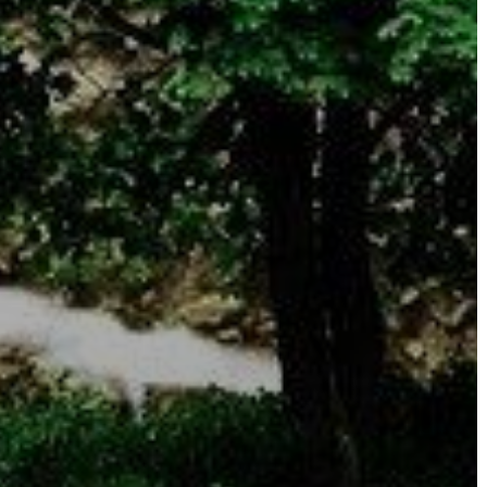
AZ
ÉPÜLŐ
VÁROS
FEJLESZTÉSEK
KÖRNYEZETVÉDELEM
TELEPÜLÉSRENDEZÉS
STRATÉGIÁK
ÉS