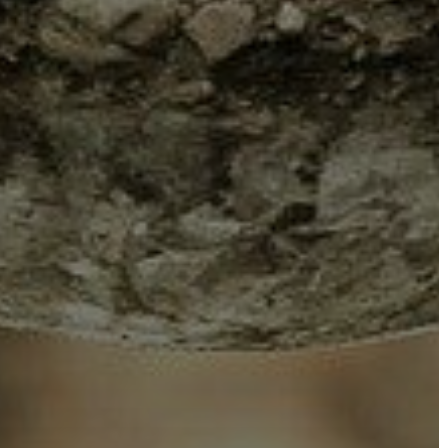
ÖNKORMÁNYZAT
A
KÉPVISELŐ-
TESTÜLET
A
VÁROSRENDÉSZET
TÁJÉKOZTATÓK
ÁTLÁTHATÓSÁG
AZ
ÖNKORMÁNYZATI
CÉGEK
ÉS
INTÉZMÉNYEK