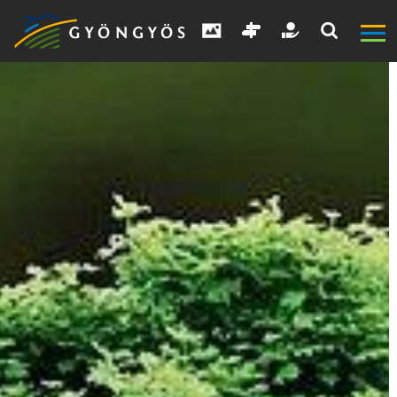
A
VÁROS
KIEMELT
LÁTVÁNYOSSÁGOK