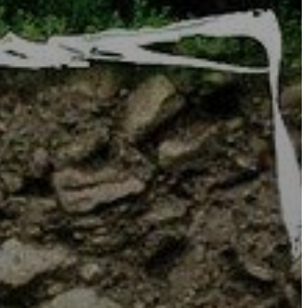
KONCEPCIÓK
BEJELENTŐ
VÁROSHÁZA
AZ