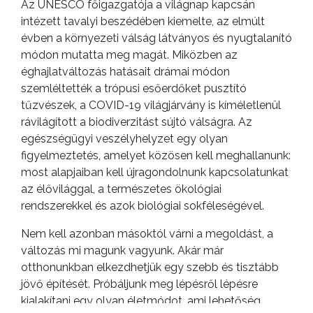
Az UNESCO főigazgatója a világnap kapcsán
intézett tavalyi beszédében kiemelte, az elmúlt
évben a környezeti válság látványos és nyugtalanító
módon mutatta meg magát. Miközben az
éghajlatváltozás hatásait drámai módon
szemléltették a trópusi esőerdőket pusztító
tűzvészek, a COVID-19 világjárvány is kíméletlenül
rávilágított a biodiverzitást sújtó válságra. Az
egészségügyi veszélyhelyzet egy olyan
figyelmeztetés, amelyet közösen kell meghallanunk:
most alapjaiban kell újragondolnunk kapcsolatunkat
az élővilággal, a természetes ökológiai
rendszerekkel és azok biológiai sokféleségével.
Nem kell azonban másoktól várni a megoldást, a
változás mi magunk vagyunk. Akár már
otthonunkban elkezdhetjük egy szebb és tisztább
jövő építését. Próbáljunk meg lépésről lépésre
kialakítani egy olyan életmódot, ami lehetőség