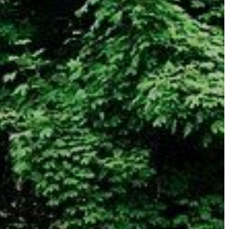
A
VÁROS
PÉNZÜGYEI
KÖLTSÉGVETÉSI
RENDELETEK