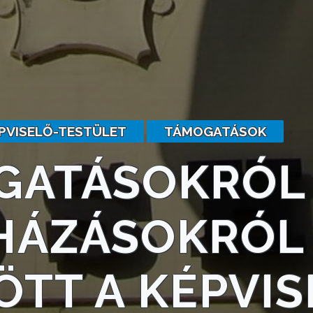
PVISELŐ-TESTÜLET
TÁMOGATÁSOK
GATÁSOKRÓL
HÁZÁSOKRÓL 
TT A KÉPVIS