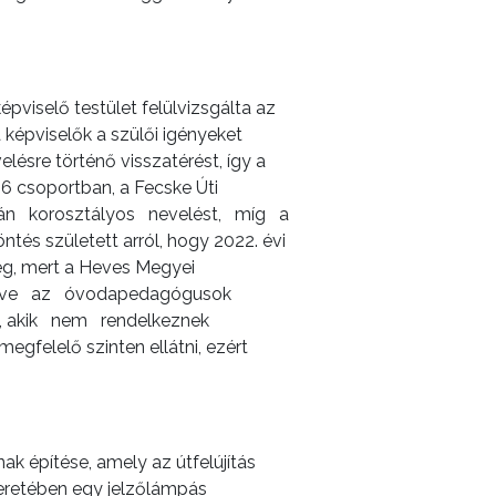
pviselő testület felülvizsgálta az
képviselők a szülői igényeket
ésre történő visszatérést, így a
csoportban, a Fecske Úti
ztán korosztályos nevelést, míg a
és született arról, hogy 2022. évi
ség, mert a Heves Megyei
illetve az óvodapedagógusok
a, akik nem rendelkeznek
gfelelő szinten ellátni, ezért
k építése, amely az útfelújítás
keretében egy jelzőlámpás