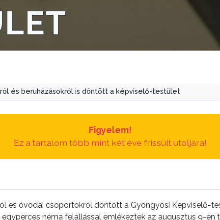
ÜLET
l és beruházásokról is döntött a képviselő-testület
Figyelem!
Ez a tartalom több mint két éve frissült utoljára!
 és óvodai csoportokról döntött a Gyöngyösi Képviselő-testü
 egyperces néma felállással emlékeztek az augusztus 9-én tr