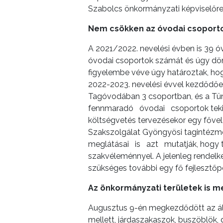
Szabolcs önkormányzati képviselőre
Nem csökken az óvodai csoport
A 2021/2022. nevelési évben is 39 óv
óvodai csoportok számát és úgy dönt
figyelembe véve úgy határoztak, hog
2022-2023. nevelési évvel kezdőd
Tagóvodában 3 csoportban, és a T
fennmaradó óvodai csoportok tekint
költségvetés tervezésekor egy fővel 
Szakszolgálat Gyöngyösi tagintézm
meglátásai is azt mutatják, hogy 
szakvéleménnyel. A jelenleg rendelke
szükséges további egy fő fejlesztőp
Az önkormányzati területek is m
Augusztus 9-én megkezdődött az álla
mellett, járdaszakaszok, buszöblök,