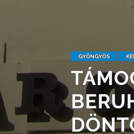
KÉPVISELŐ-
TESTÜLET
A
VÁROSRENDÉSZET
TÁJÉKOZTATÓK
GYÖNGYÖS
KÉ
ÁTLÁTHATÓSÁG
TÁMO
AZ
ÖNKORMÁNYZATI
CÉGEK
BERU
ÉS
INTÉZMÉNYEK
DÖNTÖ
NYOMTATVÁNYOK