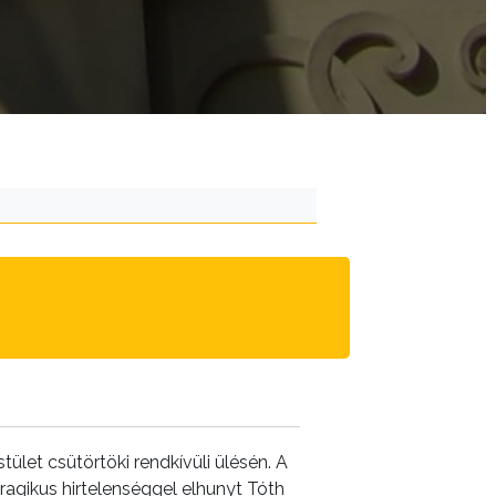
let csütörtöki rendkívüli ülésén. A
agikus hirtelenséggel elhunyt Tóth