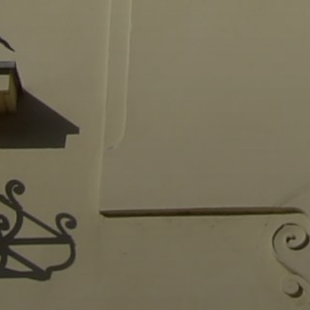
BEJELENTŐ
VÁROSHÁZA
AZ
ÖNKORMÁNYZAT
A