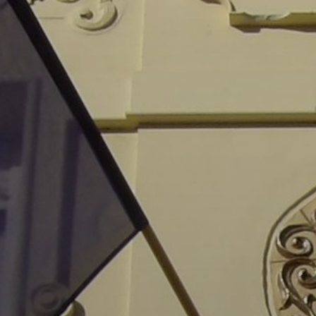
A
VÁROS
PÉNZÜGYEI
KÖLTSÉGVETÉSI
RENDELETEK