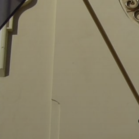
AZ
ÉPÜLŐ
VÁROS
FEJLESZTÉSEK
KÖRNYEZETVÉDELEM
TELEPÜLÉSRENDEZÉS
STRATÉGIÁK
ÉS
KONCEPCIÓK