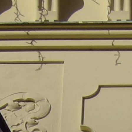
GYÖNGYÖS
VÁROS
ÉRTÉKTÁRA
VÁROSUNKRÓL
LAKOSSÁGI
INFORMÁCIÓK
HASZNOS
KVÍZ