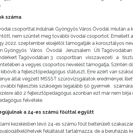
.
ok száma
odai csoporttal indulnak Gyöngyös Város Óvodái, miután a ké
ött, nem szüntet meg további óvodai csoportot. Emellett a 
y 2022. szeptember elsejétől támogatják a korosztályos nevel
ően Gyöngyös Város Óvodái Jeruzsálem Úti Tagóvodában 6 
ündérkert Tagóvodában 3 csoportban visszavezeti a tis
etében a vegyes csoportos nevelést támogatja. Szintén dönt
kibővíti a fejlesztőpedagógus státuszt. Erre azért van szük
énye által végzett MSSST szűrővizsgálatok eredményei, 
további fejlesztés szükséges legalább 50 gyermek számár
zésre álló 2 fejlesztőpedagógus azonban ezt már nem bírja me
edagógus felvétele.
egújulnak a 24-es számú főúttal együtt
mi kezelésben lévő 24-es számú főút belterületi szakaszána
 gyalogátkelőhelyek felújítását tartalmazza, de a beruházás 