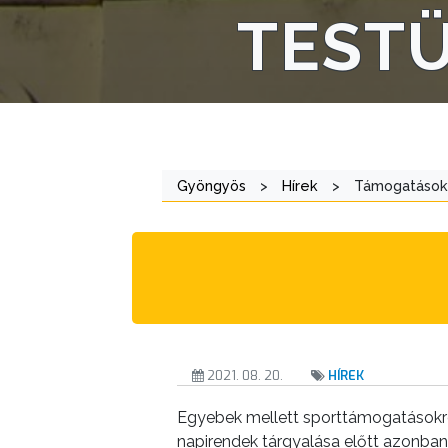
E-
TEST
ÜGYINTÉZÉS
TESTÜLETI
ANYAGOK
KISTÉRSÉG
Gyöngyös
>
Hírek
>
Támogatásokró
GEOTERM-
GYÖNGYÖS
2021. 08. 20.
HÍREK
Egyebek mellett sporttámogatásokról
napirendek tárgyalása előtt azonban