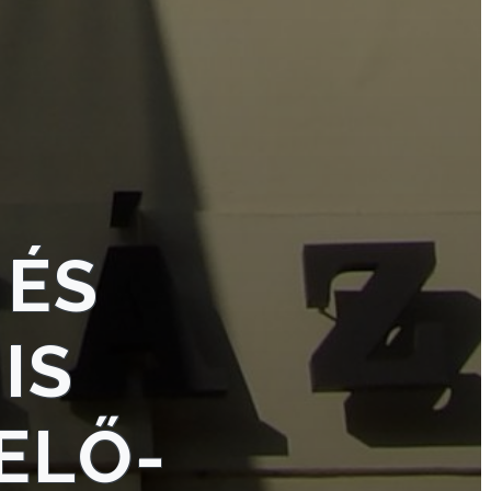
 ÉS
IS
ELŐ-