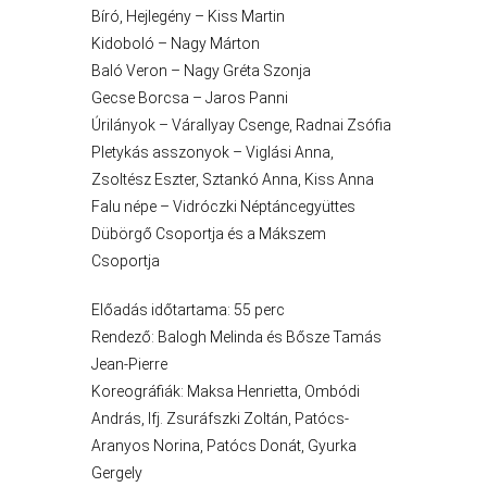
Bíró, Hejlegény – Kiss Martin
AZ
Kidoboló – Nagy Márton
ÉPÜLŐ
Baló Veron – Nagy Gréta Szonja
VÁROS
Gecse Borcsa – Jaros Panni
Úrilányok – Várallyay Csenge, Radnai Zsófia
Pletykás asszonyok – Viglási Anna,
Zsoltész Eszter, Sztankó Anna, Kiss Anna
FEJLESZTÉSEK
Falu népe – Vidróczki Néptáncegyüttes
Dübörgő Csoportja és a Mákszem
KÖRNYEZETVÉDELEM
Csoportja
TELEPÜLÉSRENDEZÉS
Előadás időtartama: 55 perc
Rendező: Balogh Melinda és Bősze Tamás
STRATÉGIÁK
Jean-Pierre
ÉS
Koreográfiák: Maksa Henrietta, Ombódi
KONCEPCIÓK
András, Ifj. Zsuráfszki Zoltán, Patócs-
Aranyos Norina, Patócs Donát, Gyurka
BEJELENTŐ
Gergely