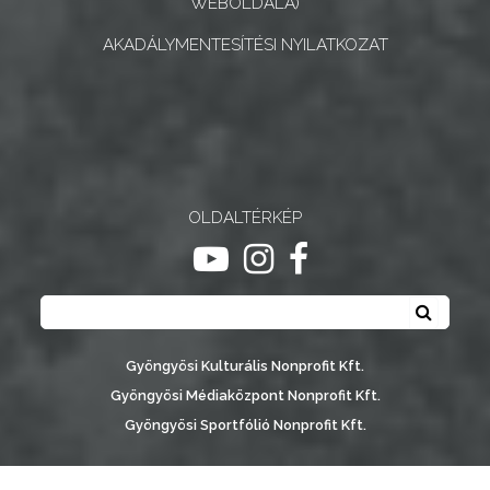
WEBOLDALA)
AKADÁLYMENTESÍTÉSI NYILATKOZAT
OLDALTÉRKÉP
ugrás youtube csatornára
ugrás instagram csatornár
ugrás facebook-oldalr
Keresés
Keresé
Gyöngyösi Kulturális Nonprofit Kft.
Gyöngyösi Médiaközpont Nonprofit Kft.
Gyöngyösi Sportfólió Nonprofit Kft.
Gyöngyösi Városgondozási Zrt.