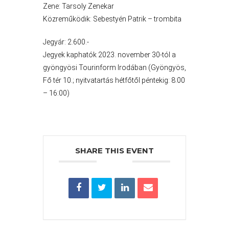
Zene: Tarsoly Zenekar
Közreműködik: Sebestyén Patrik – trombita
Jegyár: 2.600.-
Jegyek kaphatók 2023. november 30-tól a
gyöngyösi Tourinform Irodában (Gyöngyös,
Fő tér 10.; nyitvatartás hétfőtől péntekig: 8:00
– 16:00)
VÁROSHÁZA
SHARE THIS EVENT
AZ
ÖNKORMÁNYZAT
A
KÉPVISELŐ-
TESTÜLET