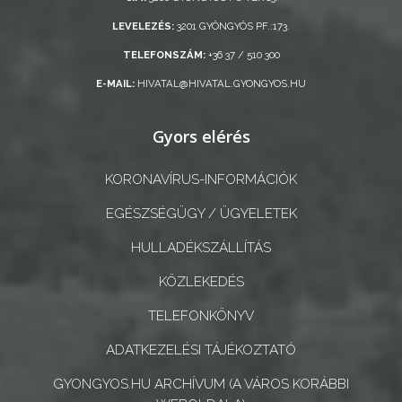
LEVELEZÉS:
3201 GYÖNGYÖS PF.:173.
TELEFONSZÁM:
+36 37 / 510 300
E-MAIL:
HIVATAL@HIVATAL.GYONGYOS.HU
Gyors elérés
KORONAVÍRUS-INFORMÁCIÓK
EGÉSZSÉGÜGY / ÜGYELETEK
HULLADÉKSZÁLLÍTÁS
KÖZLEKEDÉS
TELEFONKÖNYV
ADATKEZELÉSI TÁJÉKOZTATÓ
GYONGYOS.HU ARCHÍVUM (A VÁROS KORÁBBI