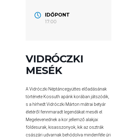
GYÖNGYÖS
VÁROS
IDŐPONT
ÉRTÉKTÁRA
17:00
VÁROSUNKRÓL
LAKOSSÁGI
VIDRÓCZKI
INFORMÁCIÓK
MESÉK
HASZNOS
KVÍZ
A Vidróczki Néptáncegyüttes előadásának
története Kossuth apánk korában játszódik,
s a hírhedt Vidróczki Márton mátrai betyár
életéről fennmaradt legendákat meséli el.
Megelevenednek a kor jellemző alakjai:
földesurak, kisasszonyok, kik az osztrák
császári udvarnak behódolva mindenféle úri