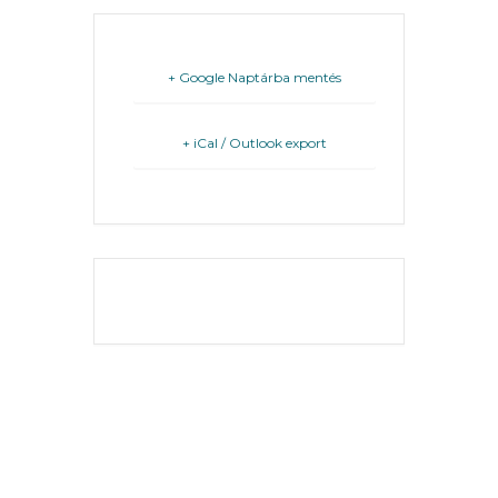
A
VÁROSRENDÉSZET
+ Google Naptárba mentés
TÁJÉKOZTATÓK
+ iCal / Outlook export
ÁTLÁTHATÓSÁG
AZ
ÖNKORMÁNYZATI
THE EVENT IS
CÉGEK
FINISHED.
ÉS
INTÉZMÉNYEK
NYOMTATVÁNYOK
E-
ÜGYINTÉZÉS