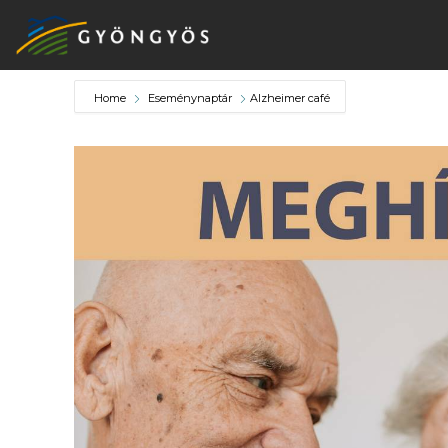
Home
Eseménynaptár
Alzheimer café
A
VÁROS
KIEMELT
LÁTVÁNYOSSÁGOK
GYÖNGYÖS
VÁROS
ÉRTÉKTÁRA