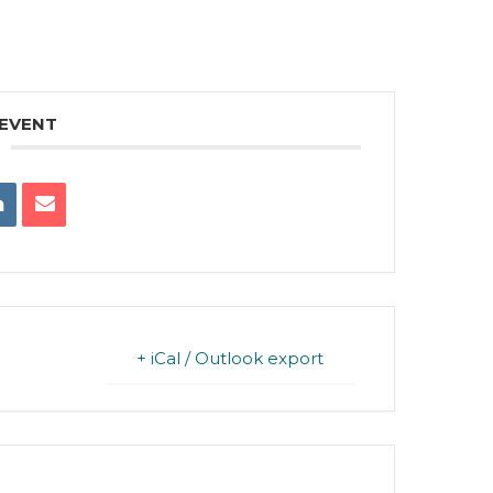
 EVENT
+ iCal / Outlook export
FINISHED.