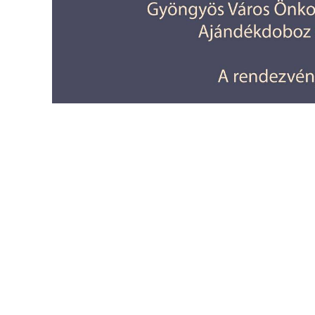
KÖLTSÉGVETÉSI
RENDELETEK
AZ
ÉPÜLŐ
VÁROS
FEJLESZTÉSEK
KÖRNYEZETVÉDELEM