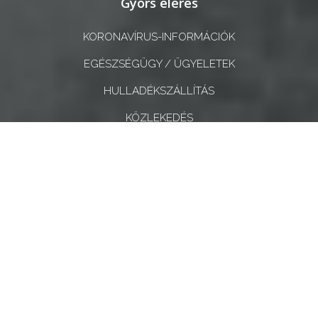
Gyors elérés
KORONAVÍRUS-INFORMÁCIÓK
EGÉSZSÉGÜGY / ÜGYELETEK
HULLADÉKSZÁLLÍTÁS
KÖZLEKEDÉS
TELEFONKÖNYV
ADATKEZELÉSI TÁJÉKOZTATÓ
GYONGYOS.HU ARCHÍVUM (A VÁROS KORÁBBI
WEBOLDALA)
AKADÁLYMENTESÍTÉSI NYILATKOZAT