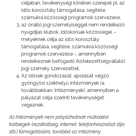
céljában, tevékenységi körében szerepel pl. az
idős korosztály támogatása, segítése,
számukra közösségi programok szervezése,
az önálló jogi személyiséggel nem rendelkező
nyugdíjas klubok, időskorúak közösségei, –
melyeknek célja az idős korosztály
támogatása, segítése, számukra közösségi
programok szervezése -, amennyiben
rendelkeznek befogadó (kötelezettségvállaló)
jogi személy szervezettel,
Az idősek gondozását, ápolását végző
gyöngyösi székhelyű intézmények (a
továbbiakban: Intézmények), amennyiben a
pályázat célja szerinti tevékenységet
VÁROSHÁZA
végeznek.
Az Intézmények nem pályázhatnak működési
költségek (rezsiköltség, internet, telefonhasználat díja
stb.) támogatására, továbbá az Intézmény