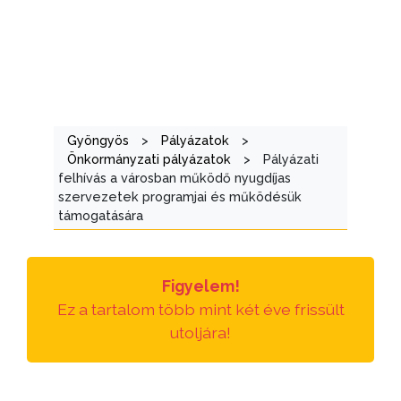
KIEMELT
LÁTVÁNYOSSÁGOK
GYÖNGYÖS
Gyöngyös
>
Pályázatok
>
Önkormányzati pályázatok
>
Pályázati
VÁROS
felhívás a városban működő nyugdíjas
ÉRTÉKTÁRA
szervezetek programjai és működésük
támogatására
VÁROSUNKRÓL
LAKOSSÁGI
Figyelem!
INFORMÁCIÓK
Ez a tartalom több mint két éve frissült
utoljára!
HASZNOS
KVÍZ