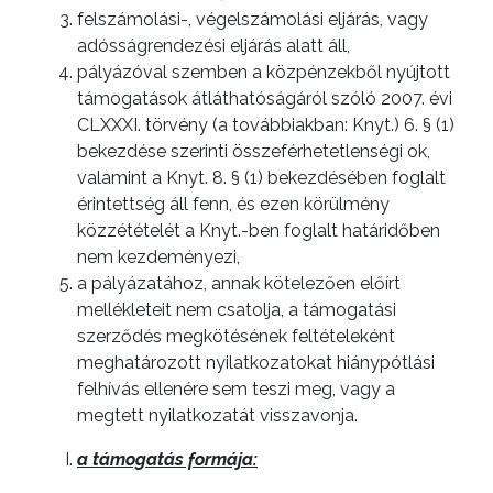
INTÉZMÉNYEK
felszámolási-, végelszámolási eljárás, vagy
adósságrendezési eljárás alatt áll,
NYOMTATVÁNYOK
pályázóval szemben a közpénzekből nyújtott
támogatások átláthatóságáról szóló 2007. évi
E-
CLXXXI. törvény (a továbbiakban: Knyt.) 6. § (1)
ÜGYINTÉZÉS
bekezdése szerinti összeférhetetlenségi ok,
valamint a Knyt. 8. § (1) bekezdésében foglalt
TESTÜLETI
érintettség áll fenn, és ezen körülmény
ANYAGOK
közzétételét a Knyt.-ben foglalt határidőben
nem kezdeményezi,
KISTÉRSÉG
a pályázatához, annak kötelezően előírt
mellékleteit nem csatolja, a támogatási
GEOTERM-
szerződés megkötésének feltételeként
GYÖNGYÖS
meghatározott nyilatkozatokat hiánypótlási
felhívás ellenére sem teszi meg, vagy a
megtett nyilatkozatát visszavonja.
a támogatás formája: