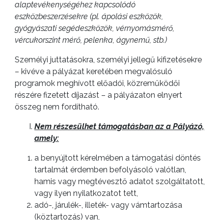
AZ
alaptevékenységéhez kapcsolódó
ÖNKORMÁNYZAT
eszközbeszerzésekre (pl. ápolási eszközök,
gyógyászati segédeszközök, vérnyomásmérő,
A
vércukorszint mérő, pelenka, ágynemű, stb.)
KÉPVISELŐ-
Személyi juttatásokra, személyi jellegű kifizetésekre
TESTÜLET
– kivéve a pályázat keretében megvalósuló
programok meghívott előadói, közreműködői
A
részére fizetett díjazást – a pályázaton elnyert
VÁROSRENDÉSZET
összeg nem fordítható.
TÁJÉKOZTATÓK
Nem részesülhet támogatásban az a Pályázó,
amely:
ÁTLÁTHATÓSÁG
a benyújtott kérelmében a támogatási döntés
tartalmát érdemben befolyásoló valótlan,
AZ
hamis vagy megtévesztő adatot szolgáltatott,
ÖNKORMÁNYZATI
vagy ilyen nyilatkozatot tett,
CÉGEK
adó-, járulék-, illeték- vagy vámtartozása
ÉS
(köztartozás) van,