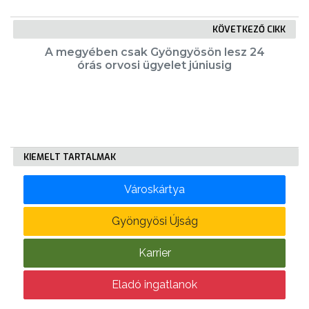
KÖVETKEZŐ CIKK
A megyében csak Gyöngyösön lesz 24
órás orvosi ügyelet júniusig
KIEMELT TARTALMAK
Városkártya
Gyöngyösi Újság
Karrier
Eladó ingatlanok