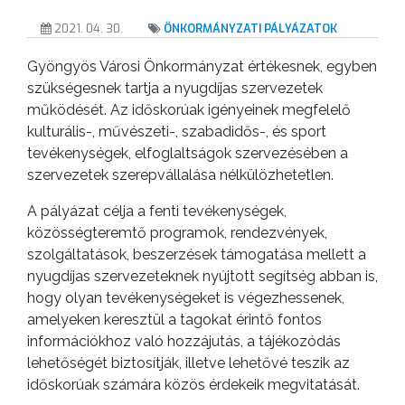
2021. 04. 30.
ÖNKORMÁNYZATI PÁLYÁZATOK
Gyöngyös Városi Önkormányzat értékesnek, egyben
szükségesnek tartja a nyugdíjas szervezetek
működését. Az időskorúak igényeinek megfelelő
kulturális-, művészeti-, szabadidős-, és sport
tevékenységek, elfoglaltságok szervezésében a
szervezetek szerepvállalása nélkülözhetetlen.
A pályázat célja a fenti tevékenységek,
közösségteremtő programok, rendezvények,
szolgáltatások, beszerzések támogatása mellett a
nyugdíjas szervezeteknek nyújtott segítség abban is,
hogy olyan tevékenységeket is végezhessenek,
A
amelyeken keresztül a tagokat érintő fontos
VÁROS
információkhoz való hozzájutás, a tájékozódás
PÉNZÜGYEI
lehetőségét biztosítják, illetve lehetővé teszik az
időskorúak számára közös érdekeik megvitatását.