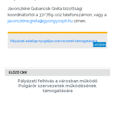
Jávorszkiné Gubancsik Gréta bizottsági
koordinátortól a 37/769-102 telefonszámon, vagy a
javorszkine.greta@gyongyosph.hu
címen.
Pályázati adatlap nyugdíjas szervezetek támogatására
Letöltés
ELŐZŐ CIKK
Pályázati felhívás a városban működő
Polgárőr szervezetek működésének
támogatására