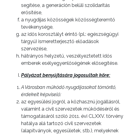
AZ
segítése, a generáción belüli szolidaritás
ÉPÜLŐ
erősítése,
VÁROS
a nyugdíjas közösségek közösségteremtő
tevékenysége,
az idős korosztályt érintő (pl.: egészségügyi
tárgyú) ismeretterjesztő előadások
szervezése,
FEJLESZTÉSEK
hátrányos helyzetű, veszélyeztetett idős
emberek esélyegyenlőségének elősegítése.
KÖRNYEZETVÉDELEM
Pályázat benyújtására jogosultak köre:
TELEPÜLÉSRENDEZÉS
A Városban működő nyugdíjasokat tömörítő,
érdekeit képviselő:
STRATÉGIÁK
az egyesülési jogról, a közhasznú jogállásról,
ÉS
valamint a civil szervezetek működéséről és
KONCEPCIÓK
támogatásáról szóló 2011. évi CLXXV. törvény
hatálya alá tartozó civil szervezetek
BEJELENTŐ
(alapítványok, egyesületek, stb.), melyeknek