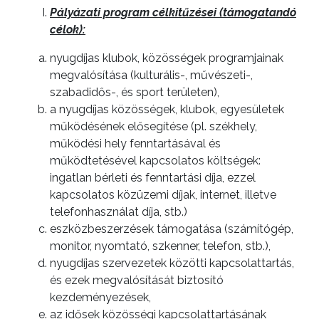
Pályázati program célkitűzései (támogatandó
célok):
KÖLTSÉGVETÉSI
nyugdíjas klubok, közösségek programjainak
RENDELETEK
megvalósítása (kulturális-, művészeti-,
szabadidős-, és sport területen),
a nyugdíjas közösségek, klubok, egyesületek
működésének elősegítése (pl. székhely,
működési hely fenntartásával és
működtetésével kapcsolatos költségek:
ingatlan bérleti és fenntartási díja, ezzel
kapcsolatos közüzemi díjak, internet, illetve
telefonhasználat díja, stb.)
eszközbeszerzések támogatása (számítógép,
monitor, nyomtató, szkenner, telefon, stb.),
nyugdíjas szervezetek közötti kapcsolattartás,
és ezek megvalósítását biztosító
kezdeményezések,
az idősek közösségi kapcsolattartásának