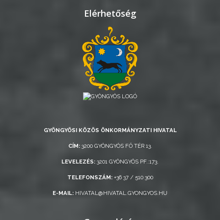
Elérhetőség
GYÖNGYÖSI KÖZÖS ÖNKORMÁNYZATI HIVATAL
CÍM:
3200 GYÖNGYÖS FŐ TÉR 13.
LEVELEZÉS:
3201 GYÖNGYÖS PF.:173.
TELEFONSZÁM:
+36 37 / 510 300
E-MAIL:
HIVATAL@HIVATAL.GYONGYOS.HU