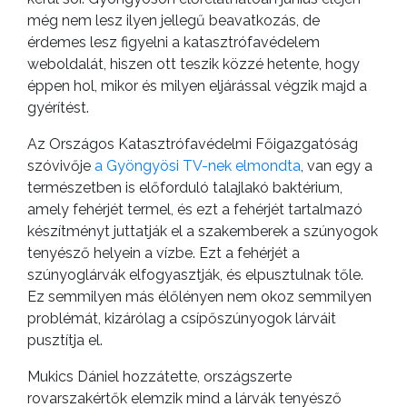
még nem lesz ilyen jellegű beavatkozás, de
érdemes lesz figyelni a katasztrófavédelem
weboldalát, hiszen ott teszik közzé hetente, hogy
éppen hol, mikor és milyen eljárással végzik majd a
gyérítést.
Az Országos Katasztrófavédelmi Főigazgatóság
szóvivője
a Gyöngyösi TV-nek elmondta
, van egy a
természetben is előforduló talajlakó baktérium,
amely fehérjét termel, és ezt a fehérjét tartalmazó
készítményt juttatják el a szakemberek a szúnyogok
tenyésző helyein a vízbe. Ezt a fehérjét a
szúnyoglárvák elfogyasztják, és elpusztulnak tőle.
Ez semmilyen más élőlényen nem okoz semmilyen
problémát, kizárólag a csípőszúnyogok lárváit
pusztítja el.
Mukics Dániel hozzátette, országszerte
rovarszakértők elemzik mind a lárvák tenyésző