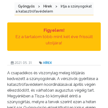
Gyöngyös
>
Hírek
>
Irtja a szúnyogokat
TESTÜLETI
a katasztrófavédelem
ANYAGOK
KISTÉRSÉG
Figyelem!
Ez a tartalom több mint két éve frissült
GEOTERM-
utoljára!
GYÖNGYÖS
2021. 05. 31.
HÍREK
A csapadékos és viszonylag meleg időjárás
kedvezett a szúnyogoknak. A vérszívók gyérítése a
katasztrófavédelem koordinálásával április végén
elkezdődött, és várhatóan augusztus végéig tart.
Megyénkben a Tisza-tó környékét érinti a
szúnyogirtás, melyre a tervek szerint ezen a héten
kerül sor. Gyöngyösön előreláthatóan június elején