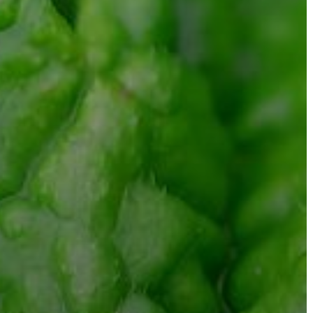
VÁROSHÁZA
AZ
ÖNKORMÁNYZAT
A
KÉPVISELŐ-
TESTÜLET