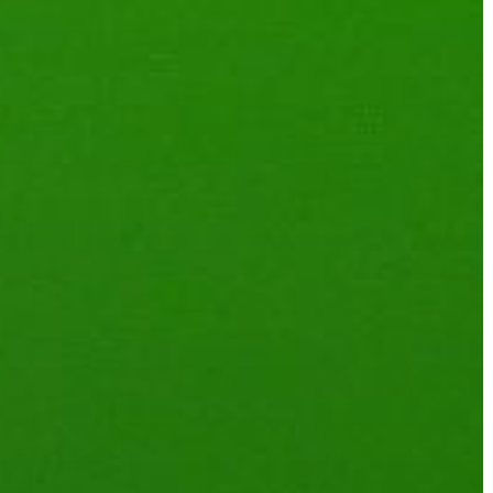
GYÖNGYÖS
VÁROS
ÉRTÉKTÁRA
VÁROSUNKRÓL
LAKOSSÁGI
INFORMÁCIÓK
HASZNOS
KVÍZ