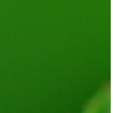
A
VÁROS
PÉNZÜGYEI
KÖLTSÉGVETÉSI
RENDELETEK