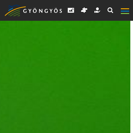
A
VÁROS
KIEMELT
LÁTVÁNYOSSÁGOK