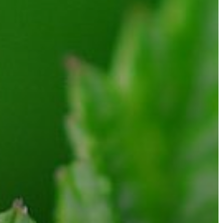
AZ
ÉPÜLŐ
VÁROS
FEJLESZTÉSEK
KÖRNYEZETVÉDELEM
TELEPÜLÉSRENDEZÉS
STRATÉGIÁK
ÉS
KONCEPCIÓK
BEJELENTŐ