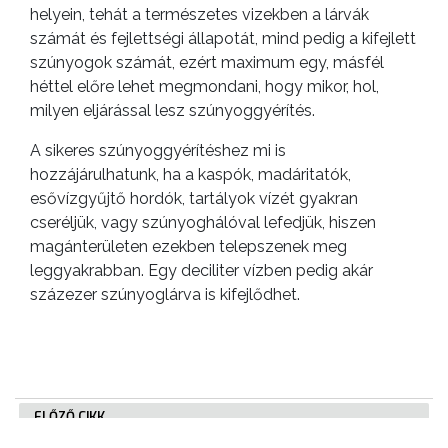
helyein, tehát a természetes vizekben a lárvák
számát és fejlettségi állapotát, mind pedig a kifejlett
szúnyogok számát, ezért maximum egy, másfél
héttel előre lehet megmondani, hogy mikor, hol,
milyen eljárással lesz szúnyoggyérítés.
A sikeres szúnyoggyérítéshez mi is
hozzájárulhatunk, ha a kaspók, madáritatók,
esővízgyűjtő hordók, tartályok vízét gyakran
cseréljük, vagy szúnyoghálóval lefedjük, hiszen
magánterületen ezekben telepszenek meg
leggyakrabban. Egy deciliter vízben pedig akár
százezer szúnyoglárva is kifejlődhet.
ELŐZŐ CIKK