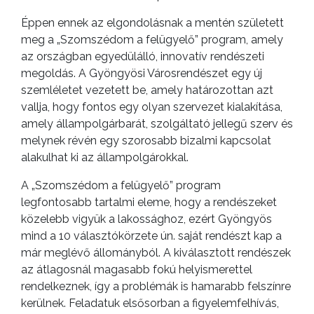
Éppen ennek az elgondolásnak a mentén született
meg a „Szomszédom a felügyelő” program, amely
az országban egyedülálló, innovatív rendészeti
megoldás. A Gyöngyösi Városrendészet egy új
szemléletet vezetett be, amely határozottan azt
vallja, hogy fontos egy olyan szervezet kialakítása,
amely állampolgárbarát, szolgáltató jellegű szerv és
melynek révén egy szorosabb bizalmi kapcsolat
alakulhat ki az állampolgárokkal.
A „Szomszédom a felügyelő” program
legfontosabb tartalmi eleme, hogy a rendészeket
közelebb vigyük a lakossághoz, ezért Gyöngyös
mind a 10 választókörzete ún. saját rendészt kap a
már meglévő állományból. A kiválasztott rendészek
az átlagosnál magasabb fokú helyismerettel
rendelkeznek, így a problémák is hamarabb felszínre
kerülnek. Feladatuk elsősorban a figyelemfelhívás,