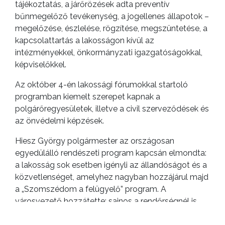
tájékoztatás, a járőrözések adta preventív
bűnmegelőző tevékenység, a jogellenes állapotok –
megelőzése, észlelése, rögzítése, megszüntetése, a
kapcsolattartás a lakosságon kívül az
intézményekkel, önkormányzati igazgatóságokkal,
képviselőkkel.
Az október 4-én lakossági fórumokkal startoló
programban kiemelt szerepet kapnak a
polgárőregyesületek, illetve a civil szerveződések és
az önvédelmi képzések.
Hiesz György polgármester az országosan
egyedülálló rendészeti program kapcsán elmondta:
a lakosság sok esetben igényli az állandóságot és a
közvetlenséget, amelyhez nagyban hozzájárul majd
a „Szomszédom a felügyelő” program. A
városvezető hozzátette: sajnos a rendőrségnél is
tapasztalható az, ami országos szinten számos