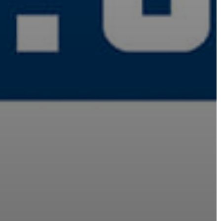
A
KÉPVISELŐ-
TESTÜLET
A
VÁROSRENDÉSZET
TÁJÉKOZTATÓK
ÁTLÁTHATÓSÁG
AZ
ÖNKORMÁNYZATI
CÉGEK
ÉS
INTÉZMÉNYEK