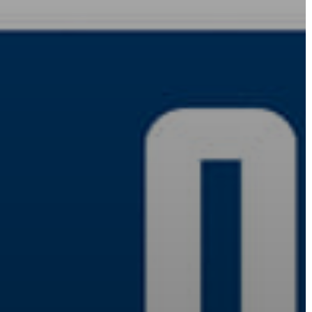
KONCEPCIÓK
BEJELENTŐ
VÁROSHÁZA
AZ
ÖNKORMÁNYZAT