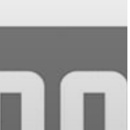
GYÖNGYÖS
VÁROS
ÉRTÉKTÁRA
VÁROSUNKRÓL
LAKOSSÁGI
INFORMÁCIÓK
HASZNOS
KVÍZ