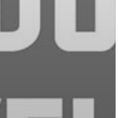
A
VÁROS
PÉNZÜGYEI
KÖLTSÉGVETÉSI
RENDELETEK