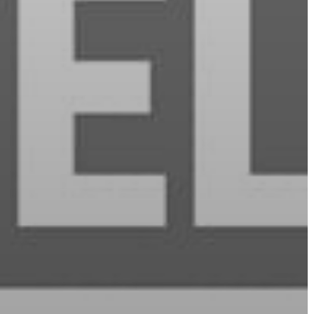
AZ
ÉPÜLŐ
VÁROS
FEJLESZTÉSEK
KÖRNYEZETVÉDELEM
TELEPÜLÉSRENDEZÉS
STRATÉGIÁK
ÉS