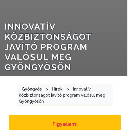
NYOMTATVÁNYOK
E-
INNOVATÍV
ÜGYINTÉZÉS
KÖZBIZTONSÁGOT
TESTÜLETI
JAVÍTÓ PROGRAM
ANYAGOK
VALÓSUL MEG
KISTÉRSÉG
GYÖNGYÖSÖN
GEOTERM-
GYÖNGYÖS
Gyöngyös
>
Hírek
>
Innovatív
közbiztonságot javító program valósul meg
Gyöngyösön
Figyelem!