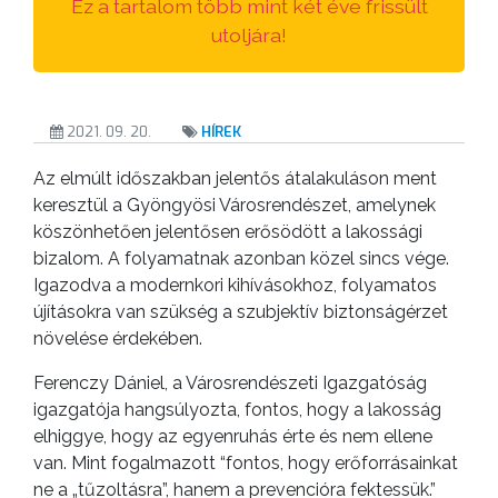
Ez a tartalom több mint két éve frissült
utoljára!
2021. 09. 20.
HÍREK
Az elmúlt időszakban jelentős átalakuláson ment
keresztül a Gyöngyösi Városrendészet, amelynek
köszönhetően jelentősen erősödött a lakossági
bizalom. A folyamatnak azonban közel sincs vége.
Igazodva a modernkori kihívásokhoz, folyamatos
újításokra van szükség a szubjektív biztonságérzet
növelése érdekében.
Ferenczy Dániel, a Városrendészeti Igazgatóság
igazgatója hangsúlyozta, fontos, hogy a lakosság
elhiggye, hogy az egyenruhás érte és nem ellene
van. Mint fogalmazott “fontos, hogy erőforrásainkat
ne a „tűzoltásra”, hanem a prevencióra fektessük.”