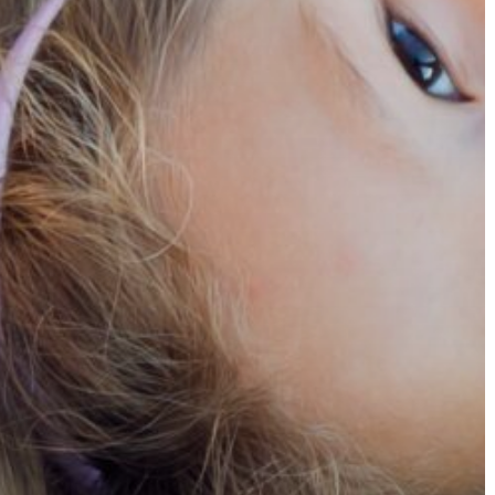
GYÖNGYÖS
VÁROS
ÉRTÉKTÁRA
VÁROSUNKRÓL
LAKOSSÁGI
INFORMÁCIÓK
HASZNOS
KVÍZ