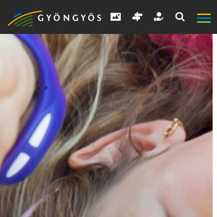
A
VÁROS
KIEMELT
LÁTVÁNYOSSÁGOK