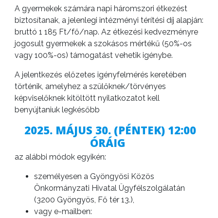
A gyermekek számára napi háromszori étkezést
biztosítanak, a jelenlegi intézményi térítési díj alapján:
bruttó 1 185 Ft/fő/nap. Az étkezési kedvezményre
jogosult gyermekek a szokásos mértékű (50%-os
vagy 100%-os) támogatást vehetik igénybe.
A jelentkezés előzetes igényfelmérés keretében
történik, amelyhez a szülőknek/törvényes
képviselőknek kitöltött nyilatkozatot kell
benyújtaniuk legkésőbb
2025. MÁJUS 30. (PÉNTEK) 12:00
ÓRÁIG
az alábbi módok egyikén:
személyesen a Gyöngyösi Közös
Önkormányzati Hivatal Ügyfélszolgálatán
(3200 Gyöngyös, Fő tér 13.),
vagy e-mailben: