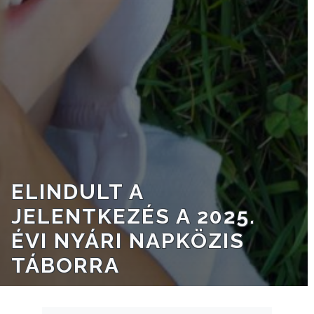
A
VÁROSRENDÉSZET
TÁJÉKOZTATÓK
ÁTLÁTHATÓSÁG
AZ
ÖNKORMÁNYZATI
CÉGEK
ELINDULT A
ÉS
JELENTKEZÉS A 2025.
INTÉZMÉNYEK
ÉVI NYÁRI NAPKÖZIS
NYOMTATVÁNYOK
TÁBORRA
E-
ÜGYINTÉZÉS