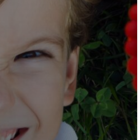
VÁROSHÁZA
AZ
ÖNKORMÁNYZAT
A
KÉPVISELŐ-
TESTÜLET