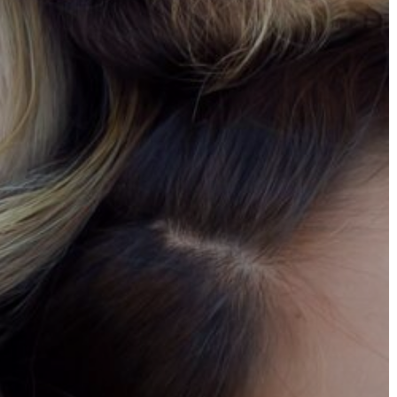
A
VÁROS
PÉNZÜGYEI
KÖLTSÉGVETÉSI
RENDELETEK