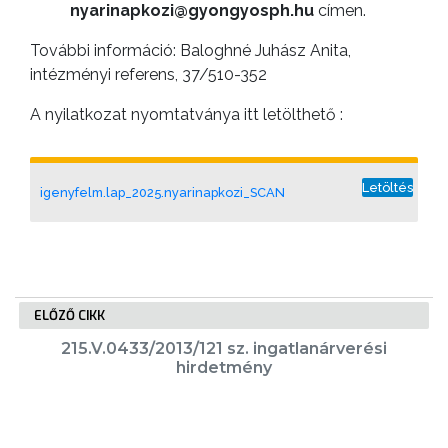
nyarinapkozi@gyongyosph.hu
címen.
További információ: Baloghné Juhász Anita,
intézményi referens, 37/510-352
A nyilatkozat nyomtatványa itt letölthető :
Letöltés
igenyfelm.lap_2025.nyarinapkozi_SCAN
ELŐZŐ CIKK
215.V.0433/2013/121 sz. ingatlanárverési
hirdetmény