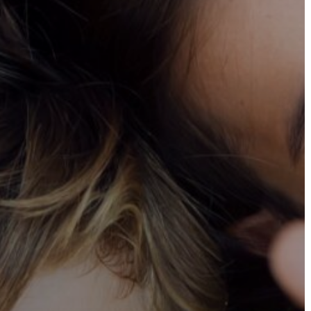
AZ
ÉPÜLŐ
VÁROS
FEJLESZTÉSEK
KÖRNYEZETVÉDELEM
TELEPÜLÉSRENDEZÉS
STRATÉGIÁK
ÉS
KONCEPCIÓK
BEJELENTŐ