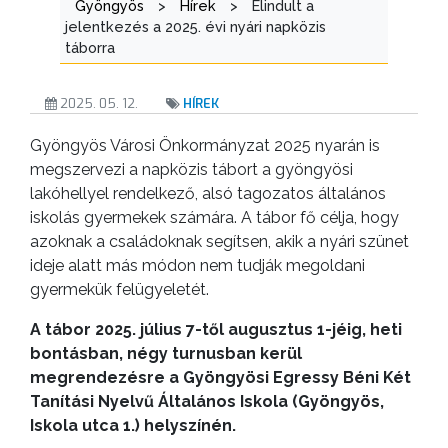
Gyöngyös
>
Hírek
>
Elindult a
jelentkezés a 2025. évi nyári napközis
TESTÜLETI
táborra
ANYAGOK
2025. 05. 12.
HÍREK
KISTÉRSÉG
Gyöngyös Városi Önkormányzat 2025 nyarán is
GEOTERM-
megszervezi a napközis tábort a gyöngyösi
GYÖNGYÖS
lakóhellyel rendelkező, alsó tagozatos általános
iskolás gyermekek számára. A tábor fő célja, hogy
azoknak a családoknak segítsen, akik a nyári szünet
ideje alatt más módon nem tudják megoldani
gyermekük felügyeletét.
A tábor 2025. július 7-től augusztus 1-jéig, heti
bontásban, négy turnusban kerül
megrendezésre a Gyöngyösi Egressy Béni Két
Tanítási Nyelvű Általános Iskola (Gyöngyös,
Iskola utca 1.) helyszínén.