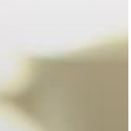
KIEMELT
LÁTVÁNYOSSÁGOK
GYÖNGYÖS
VÁROS
ÉRTÉKTÁRA
VÁROSUNKRÓL
LAKOSSÁGI
INFORMÁCIÓK
HASZNOS
KVÍZ