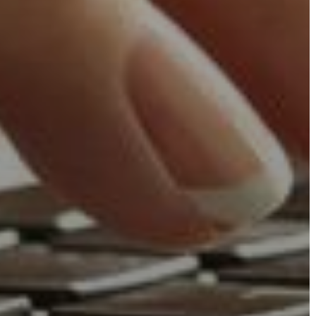
VÁROSHÁZA
AZ
ÖNKORMÁNYZAT
A
KÉPVISELŐ-
TESTÜLET
A
VÁROSRENDÉSZET