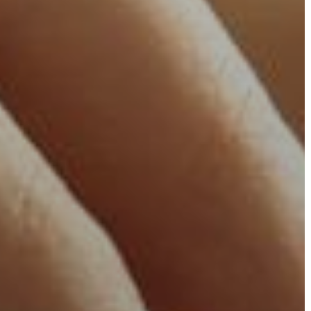
KÖRNYEZETVÉDELEM
TELEPÜLÉSRENDEZÉS
STRATÉGIÁK
ÉS
KONCEPCIÓK
BEJELENTŐ