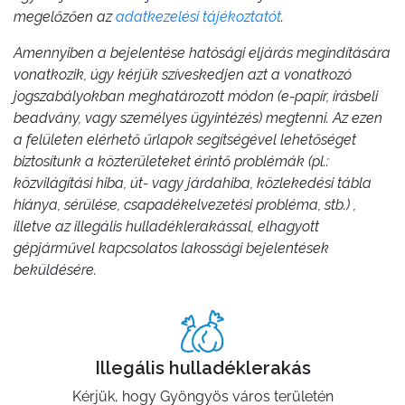
megelőzően az
adatkezelési tájékoztatót
.
Amennyiben a bejelentése hatósági eljárás megindítására
vonatkozik, úgy kérjük szíveskedjen azt a vonatkozó
jogszabályokban meghatározott módon (e-papír, írásbeli
beadvány, vagy személyes ügyintézés) megtenni. Az ezen
a felületen elérhető űrlapok segítségével lehetőséget
biztosítunk a közterületeket érintő problémák (pl.:
közvilágítási hiba, út- vagy járdahiba, közlekedési tábla
hiánya, sérülése, csapadékelvezetési probléma, stb.) ,
illetve az illegális hulladéklerakással, elhagyott
gépjárművel kapcsolatos lakossági bejelentések
beküldésére.
Illegális hulladéklerakás
Kérjük, hogy Gyöngyös város területén