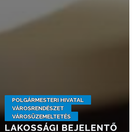
KISTÉRSÉG
GEOTERM-
GYÖNGYÖS
POLGÁRMESTERI HIVATAL
VÁROSRENDÉSZET
VÁROSÜZEMELTETÉS
LAKOSSÁGI BEJELENTŐ