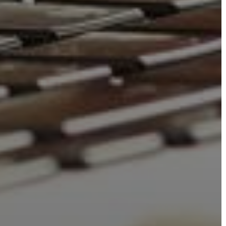
TÁJÉKOZTATÓK
ÁTLÁTHATÓSÁG
AZ
ÖNKORMÁNYZATI
CÉGEK
ÉS
INTÉZMÉNYEK
NYOMTATVÁNYOK
E-
ÜGYINTÉZÉS
TESTÜLETI
ANYAGOK