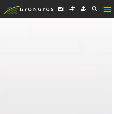
A
VÁROS