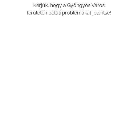
Kérjük, hogy a Gyöngyös Város
területén belüli problémákat jelentse!
Járdahibák
Kérjük, hogy a Gyöngyös Város
területén belüli járdahibákat jelentse!
Parkok, játszóterek,
sportparkok, padok
Kérjük, hogy a Gyöngyös Város
területén belüli problémákat jelentse!