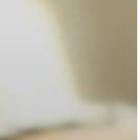
A
VÁROS
PÉNZÜGYEI
KÖLTSÉGVETÉSI
RENDELETEK