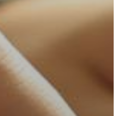
AZ
ÉPÜLŐ
VÁROS
FEJLESZTÉSEK