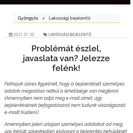
Gyöngyös
>
Lakossági bejelentő
2021. 01. 30.
LAKOSSÁGI BEJELENTŐ
Problémát észlel,
javaslata van? Jelezze
felénk!
Felhívjuk szíves figyelmét, hogy a bejelentését személyes
adatok megadása nélkül is lehetősége van megtenni.
(Amennyiben nem adja meg e-mail címét, úgy
bejelentésének befogadásáról nem tudunk visszaigazoló
e-mailt küldeni.)
Amennyiben jelen űrlapon személyes adatokat ad meg,
úgy kérjük szíveskedjen elolvasni a bejelentés beküldését