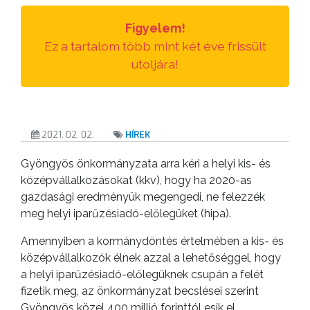
Figyelem!
Ez a tartalom több mint két éve frissült
utoljára!
2021. 02. 02.
HÍREK
Gyöngyös önkormányzata arra kéri a helyi kis- és
középvállalkozásokat (kkv), hogy ha 2020-as
gazdasági eredményük megengedi, ne felezzék
meg helyi iparűzésiadó-előlegüket (hipa).
Amennyiben a kormánydöntés értelmében a kis- és
középvállalkozók élnek azzal a lehetőséggel, hogy
a helyi iparűzésiadó-előlegüknek csupán a felét
fizetik meg, az önkormányzat becslései szerint
Gyöngyös közel 400 millió forinttól esik el.