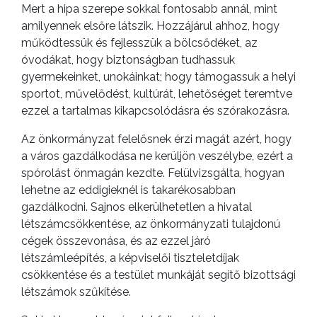
Mert a hipa szerepe sokkal fontosabb annál, mint
amilyennek elsőre látszik. Hozzájárul ahhoz, hogy
működtessük és fejlesszük a bölcsődéket, az
óvodákat, hogy biztonságban tudhassuk
gyermekeinket, unokáinkat; hogy támogassuk a helyi
sportot, művelődést, kultúrát, lehetőséget teremtve
ezzel a tartalmas kikapcsolódásra és szórakozásra.
Az önkormányzat felelősnek érzi magát azért, hogy
a város gazdálkodása ne kerüljön veszélybe, ezért a
spórolást önmagán kezdte. Felülvizsgálta, hogyan
lehetne az eddigieknél is takarékosabban
gazdálkodni. Sajnos elkerülhetetlen a hivatal
létszámcsökkentése, az önkormányzati tulajdonú
cégek összevonása, és az ezzel járó
létszámleépítés, a képviselői tiszteletdíjak
csökkentése és a testület munkáját segítő bizottsági
létszámok szűkítése.