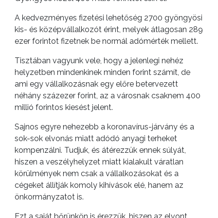
A kedvezményes fizetési lehetőség 2700 gyöngyösi
kis- és középvállalkozót érint, melyek átlagosan 289
ezer forintot fizetnek be normál adómérték mellett.
Tisztában vagyunk vele, hogy a jelenlegi nehéz
helyzetben mindenkinek minden forint számít, de
ami egy vállalkozásnak egy előre betervezett
néhány százezer forint, az a városnak csaknem 400
millió forintos kiesést jelent.
Sajnos egyre nehezebb a koronavírus-járvány és a
sok-sok elvonás miatt adódó anyagi terheket
kompenzálni. Tudjuk, és átérezzük ennek súlyát,
hiszen a veszélyhelyzet miatt kialakult váratlan
körülmények nem csak a vállalkozásokat és a
cégeket állítják komoly kihívások elé, hanem az
önkormányzatot is.
Ezt a saját bőrünkön is érezzük, hiszen az elvont