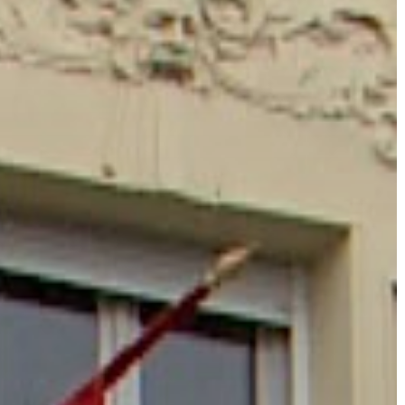
KIEMELT
LÁTVÁNYOSSÁGOK
GYÖNGYÖS
VÁROS
ÉRTÉKTÁRA
VÁROSUNKRÓL
LAKOSSÁGI
INFORMÁCIÓK
HASZNOS
KVÍZ