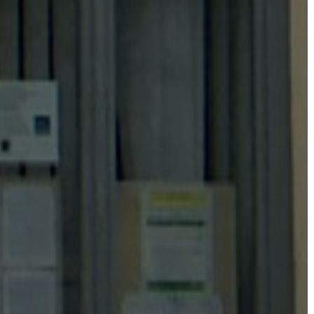
TESTÜLET
A
VÁROSRENDÉSZET
TÁJÉKOZTATÓK
ÁTLÁTHATÓSÁG
AZ
ÖNKORMÁNYZATI
CÉGEK
ÉS
INTÉZMÉNYEK
NYOMTATVÁNYOK
E-