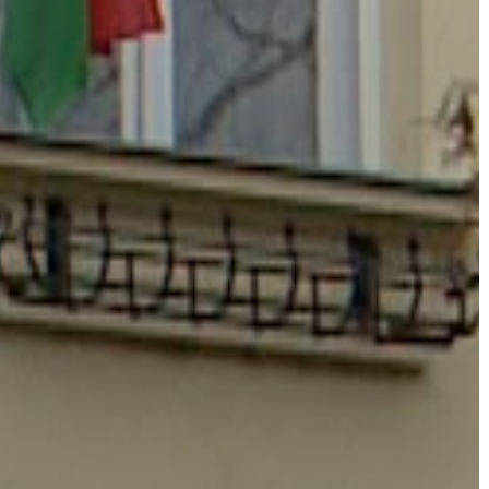
KÖLTSÉGVETÉSI
RENDELETEK
AZ
ÉPÜLŐ
VÁROS