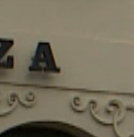
FEJLESZTÉSEK
KÖRNYEZETVÉDELEM
TELEPÜLÉSRENDEZÉS
STRATÉGIÁK
ÉS
KONCEPCIÓK
BEJELENTŐ