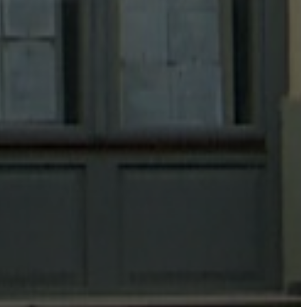
ÜGYINTÉZÉS
TESTÜLETI
ANYAGOK
KISTÉRSÉG
GEOTERM-
GYÖNGYÖS