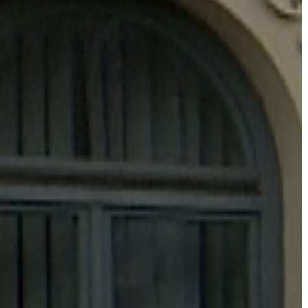
VÁROSHÁZA
AZ
ÖNKORMÁNYZAT
A
KÉPVISELŐ-