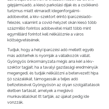
gépjárműadó, a kieső parkolási díjak és a csökkenő
turizmus miatt elmaradt idegenforgalmi-
adóbevétel, a kkv-szektort érintő iparűzésiadó-
felezés, valamint a covid-helyzet okán kieső több
százmillió forintos adóbevétel miatt több mint
egymilliárd forintot kell nélkülöznie a város
költségvetésének.
Tudjuk, hogy a helyi iparűzési adó mellett egyéb
más adóterhek is nyomják a vállalkozók vállát.
Gyöngyös önkormányzata mégis arra kéri a kkv-
szektor tagjait, ha a tavalyi gazdasági eredményük
megengedi, és tudják nélkülözni a betervezett hipa
50 százalékát, támogassák a teljes adó
befizetésével Gyöngyösön az olyan szolgáltatások
életben tartását, amelyek a meglévő
munkavállalókat itt tartják, az újakat pedig ide
vonzzák.