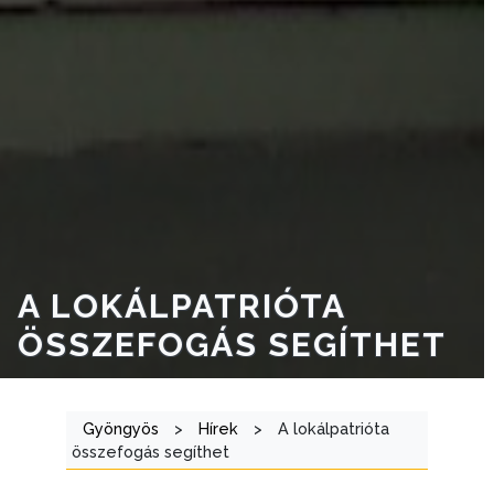
A LOKÁLPATRIÓTA
ÖSSZEFOGÁS SEGÍTHET
Gyöngyös
>
Hírek
>
A lokálpatrióta
összefogás segíthet