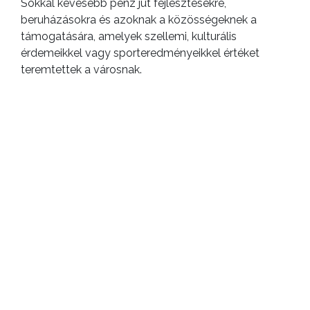
Sokkal kevesebb pénz jut fejlesztésekre,
beruházásokra és azoknak a közösségeknek a
támogatására, amelyek szellemi, kulturális
érdemeikkel vagy sporteredményeikkel értéket
teremtettek a városnak.
Gyöngyös kiszolgáltatottságán most a lokálpatrióta
vállalkozói szellem sokat segíthet. Ha a kkv-szektor
tagjai nem a csökkentett helyi iparűzésiadó-előleget
fizetik be, a járvány negatív hatásain közös
összefogással úrrá tudunk lenni.
A vállalkozások akár meg is jelölhetik, hogy
pontosan mire fordítsa az önkormányzat az általuk
befizetett teljes összegű adóforintokat.
Ha önnek vagy az ön vállalkozásának nem
megterhelő a normál adómérték befizesse,
továbbra is segítse teljes összegű adójával
Gyöngyöst!