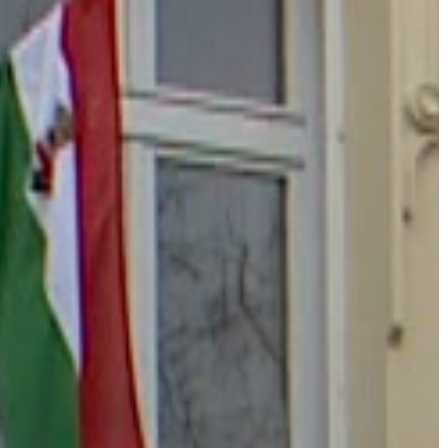
A
VÁROS
PÉNZÜGYEI